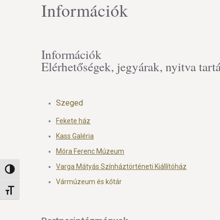
Információk
Információk
Elérhetőségek, jegyárak, nyitva tart
Szeged
Fekete ház
Kass Galéria
Móra Ferenc Múzeum
Varga Mátyás Színháztörténeti Kiállítóház
Nagy kontraszt váltása
Vármúzeum és kőtár
Betűméret váltása