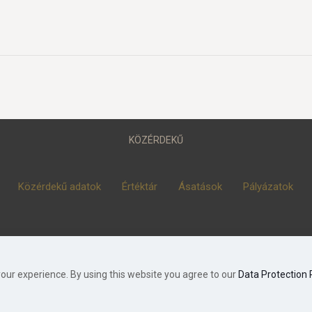
KÖZÉRDEKŰ
Közérdekű adatok
Értéktár
Ásatások
Pályázatok
© 2023 Móra Ferenc Múzeum, Szeged
our experience. By using this website you agree to our
Data Protection 