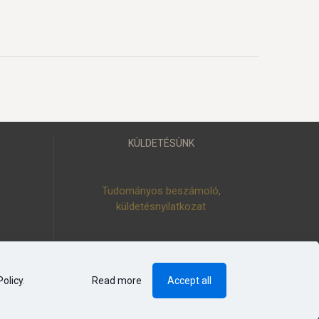
KÜLDETÉSÜNK
Tudományos beszámoló,
küldetésnyilatkozat
Policy
.
Read more
Accept all