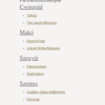
Partnerintézmények
Csongrád
Tájház
Tari László Múzeum
Makó
Espersit ház
József Attila Múzeum
Szegvár
Falumúzeum
Szélmalom
Szentes
Csallány Gábor Kiállítóhely
Fényírda