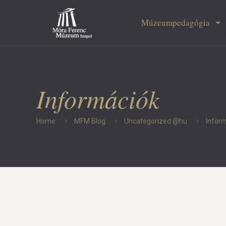
Múzeumpedagógia
Információk
Home
MFM Blog
Uncategorized @hu
Infor