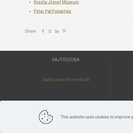
Koszta József Múzeum
Péter Pál Polgárház
Share
SAJTÓSZOBA
Sajtószoba információk
This website uses cookies to improve y