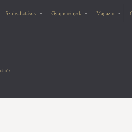
Szolgáltatások
Gyűjtemények
Magazin
mációk