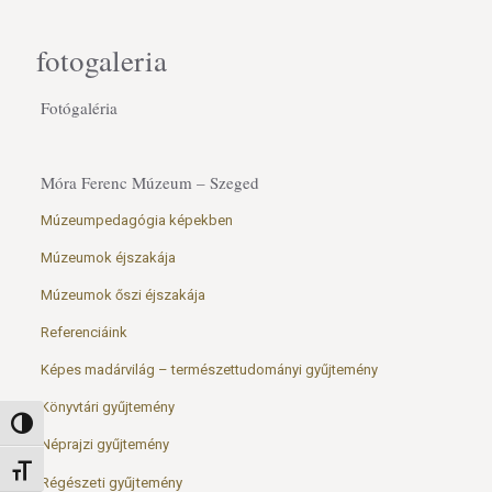
fotogaleria
Fotógaléria
Móra Ferenc Múzeum – Szeged
Múzeumpedagógia képekben
Múzeumok éjszakája
Múzeumok őszi éjszakája
Referenciáink
Képes madárvilág – természettudományi gyűjtemény
Könyvtári gyűjtemény
Nagy kontraszt váltása
Néprajzi gyűjtemény
Betűméret váltása
Régészeti gyűjtemény