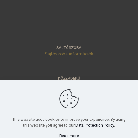
SAJTÓSZOBA
Sajtószoba információk
KÖZÉRDEKŰ
Közérdekű adatok
Értéktár
Ásatások
Pályázatok
KÜLDETÉSÜNK
This website uses cookies to improve your experience. By using
Tudományos beszámoló, küldetésnyilatkozat
this website you agree to our
Data Protection Policy
.
Read more
© 2023 Móra Ferenc Múzeum, Szeged