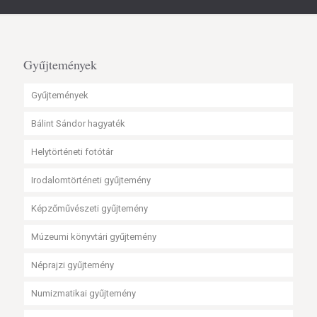
Gyűjtemények
Gyűjtemények
Bálint Sándor hagyaték
Helytörténeti fotótár
Irodalomtörténeti gyűjtemény
Képzőművészeti gyűjtemény
Múzeumi könyvtári gyűjtemény
Néprajzi gyűjtemény
Numizmatikai gyűjtemény