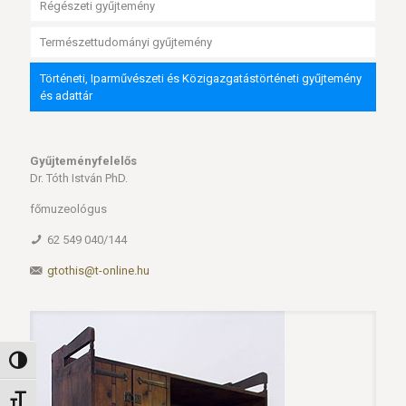
Régészeti gyűjtemény
Természettudományi gyűjtemény
Történeti, Iparművészeti és Közigazgatástörténeti gyűjtemény
és adattár
Gyűjteményfelelős
Dr. Tóth István PhD.
főmuzeológus
62 549 040/144
gtothis@t-online.hu
Nagy kontraszt váltása
Betűméret váltása