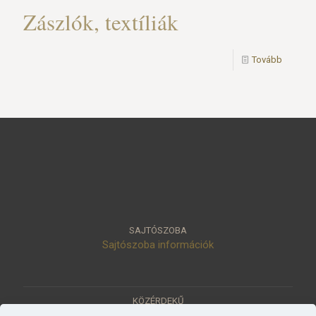
Zászlók, textíliák
Tovább
SAJTÓSZOBA
Sajtószoba információk
KÖZÉRDEKŰ