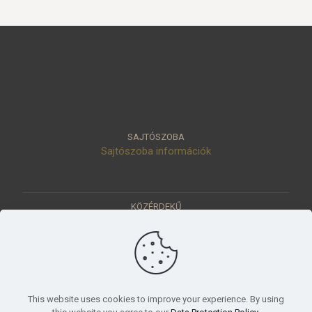
SAJTÓSZOBA
Sajtószoba információk
KÖZÉRDEKŰ
Közérdekű adatok
Értéktár
Ásatások
Pályázatok
KÜLDETÉSÜNK
This website uses cookies to improve your experience. By using
Tudományos beszámoló, küldetésnyilatkozat