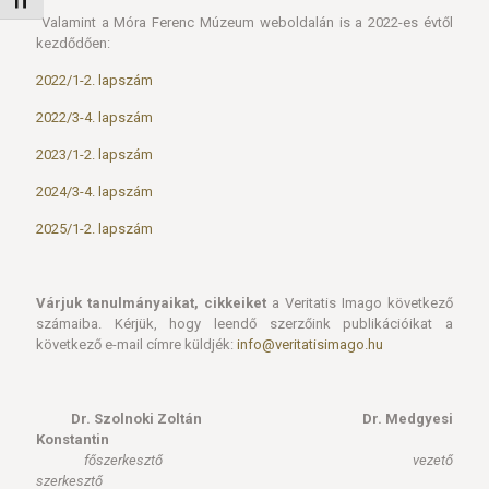
Betűméret váltása
Valamint a Móra Ferenc Múzeum weboldalán is a 2022-es évtől
kezdődően:
2022/1-2. lapszám
2022/3-4. lapszám
2023/1-2. lapszám
2024/3-4. lapszám
2025/1-2. lapszám
Várjuk tanulmányaikat, cikkeiket
a Veritatis Imago következő
számaiba. Kérjük, hogy leendő szerzőink publikációikat a
következő e-mail címre küldjék:
info@veritatisimago.hu
Dr. Szolnoki Zoltán Dr. Medgyesi
Konstantin
főszerkesztő vezető
szerkesztő