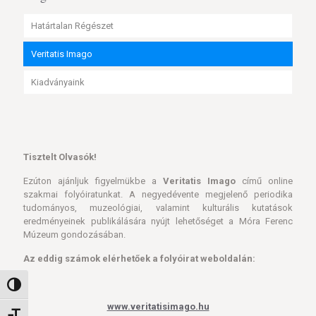
Határtalan Régészet
Veritatis Imago
Kiadványaink
Tisztelt Olvasók!
Ezúton ajánljuk figyelmükbe a
Veritatis Imago
című online
szakmai folyóiratunkat. A negyedévente megjelenő periodika
tudományos, muzeológiai, valamint kulturális kutatások
eredményeinek publikálására nyújt lehetőséget a Móra Ferenc
Múzeum gondozásában.
Az eddig számok elérhetőek a folyóirat weboldalán:
Nagy kontraszt váltása
www.veritatisimago.hu