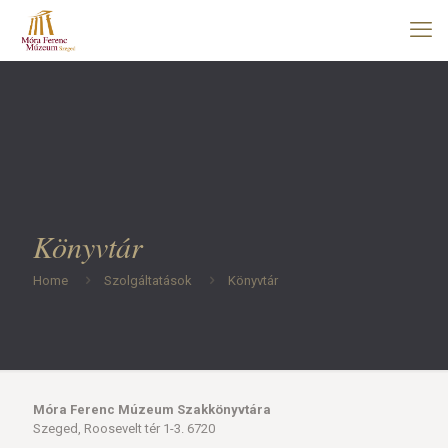
Könyvtár
Home
Szolgáltatások
Könyvtár
Móra Ferenc Múzeum Szakkönyvtára
Szeged, Roosevelt tér 1-3. 6720