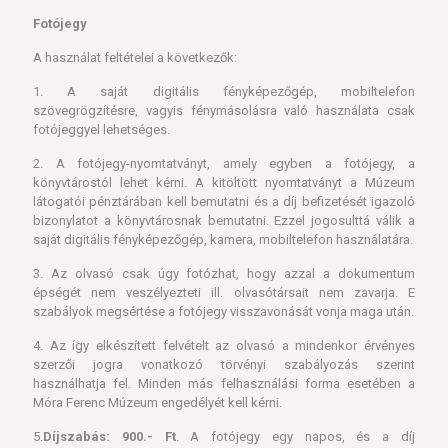
Fotójegy
A használat feltételei a következők:
1. A saját digitális fényképezőgép, mobiltelefon
szövegrögzítésre, vagyis fénymásolásra való használata csak
fotójeggyel lehetséges.
2. A fotójegy-nyomtatványt, amely egyben a fotójegy, a
könyvtárostól lehet kérni. A kitöltött nyomtatványt a Múzeum
látogatói pénztárában kell bemutatni és a díj befizetését igazoló
bizonylatot a könyvtárosnak bemutatni. Ezzel jogosulttá válik a
saját digitális fényképezőgép, kamera, mobiltelefon használatára.
3. Az olvasó csak úgy fotózhat, hogy azzal a dokumentum
épségét nem veszélyezteti ill. olvasótársait nem zavarja. E
szabályok megsértése a fotójegy visszavonását vonja maga után.
4. Az így elkészített felvételt az olvasó a mindenkor érvényes
szerzői jogra vonatkozó törvényi szabályozás szerint
használhatja fel. Minden más felhasználási forma esetében a
Móra Ferenc Múzeum engedélyét kell kérni.
5.
Díjszabás: 900.- Ft
. A fotójegy egy napos, és a díj