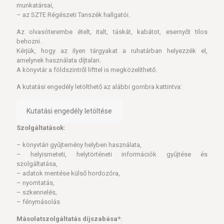
munkatársai,
– az SZTE Régészeti Tanszék hallgatói.
Az olvasóterembe ételt, italt, táskát, kabátot, esernyőt tilos
behozni.
Kérjük, hogy az ilyen tárgyakat a ruhatárban helyezzék el,
amelynek használata díjtalan.
A könyvtár a földszintről lifttel is megközelíthető.
A kutatási engedély letölthető az alábbi gombra kattintva:
Kutatási engedély letöltése
Szolgáltatások:
– könyvtári gyűjtemény helyben használata,
– helyismeteti, helytörténeti információk gyűjtése és
szolgáltatása,
– adatok mentése külső hordozóra,
– nyomtatás,
– szkennelés,
– fénymásolás
M
ásolatszolgáltatás díjszabása*
: