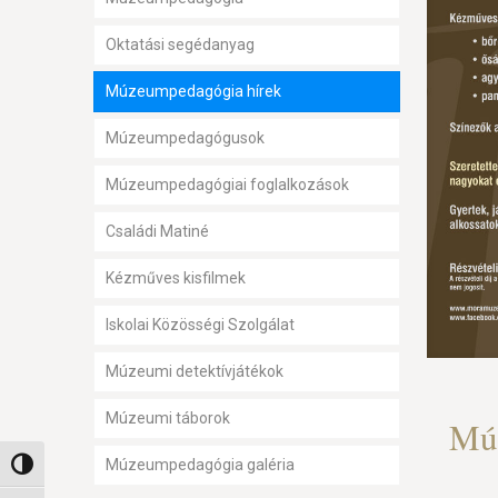
Oktatási segédanyag
Múzeumpedagógia hírek
Múzeumpedagógusok
Múzeumpedagógiai foglalkozások
Családi Matiné
Kézműves kisfilmek
Iskolai Közösségi Szolgálat
Múzeumi detektívjátékok
Múzeumi táborok
Múz
Múzeumpedagógia galéria
Nagy kontraszt váltása