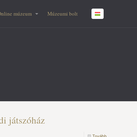
Online múzeum
Múzeumi bolt
di játszóház
Tovább