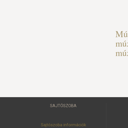
Mú
múz
mú
SAJTÓSZOBA
Sajtószoba információk