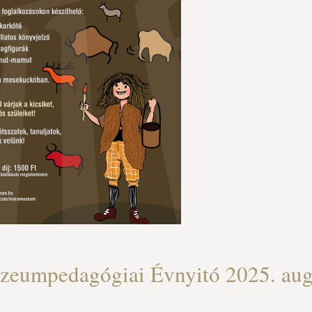
eumpedagógiai Évnyitó 2025. aug