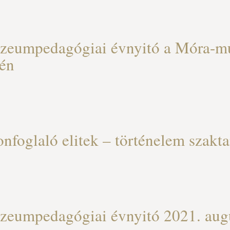
eumpedagógiai évnyitó a Móra-m
én
nfoglaló elitek – történelem szakt
eumpedagógiai évnyitó 2021. augu