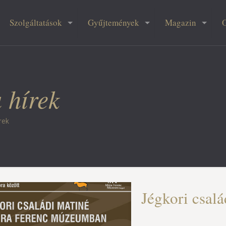
Szolgáltatások
Gyűjtemények
Magazin
 hírek
rek
Jégkori csalá