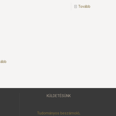
Tovább
vább
KÜLDETÉSÜNK
Tudományos beszámoló,