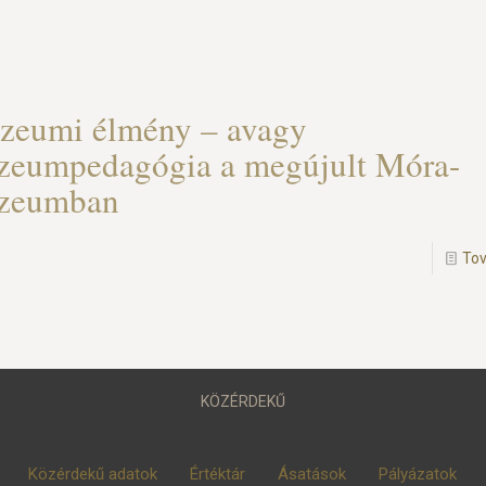
zeumi élmény – avagy
eumpedagógia a megújult Móra-
zeumban
To
KÖZÉRDEKŰ
Közérdekű adatok
Értéktár
Ásatások
Pályázatok