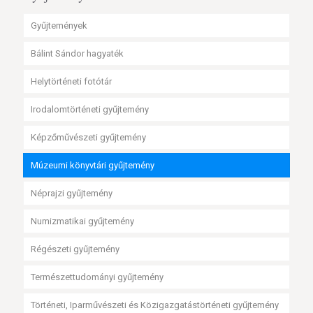
Gyűjtemények
Bálint Sándor hagyaték
Helytörténeti fotótár
Irodalomtörténeti gyűjtemény
Képzőművészeti gyűjtemény
Múzeumi könyvtári gyűjtemény
Néprajzi gyűjtemény
Numizmatikai gyűjtemény
Régészeti gyűjtemény
Természettudományi gyűjtemény
Történeti, Iparművészeti és Közigazgatástörténeti gyűjtemény