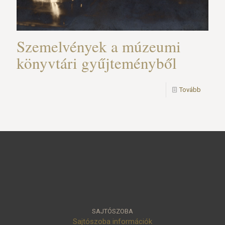
Szemelvények a múzeumi
könyvtári gyűjteményből
Tovább
SAJTÓSZOBA
Sajtószoba információk