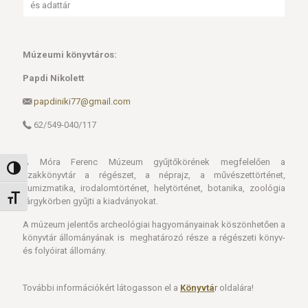
és adattár
Múzeumi könyvtáros:
Papdi Nikolett
papdiniki77@gmail.com
62/549-040/117
A Móra Ferenc Múzeum gyűjtőkörének megfelelően a
Nagy kontraszt váltása
szakkönyvtár a régészet, a néprajz, a művészettörténet,
numizmatika, irodalomtörténet, helytörténet, botanika, zoológia
Betűméret váltása
tárgykörben gyűjti a kiadványokat.
A múzeum jelentős archeológiai hagyományainak köszönhetően a
könyvtár állományának is meghatározó része a régészeti könyv-
és folyóirat állomány.
További információkért látogasson el a
Könyvtá
r
oldalára!