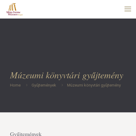
Múzeumi könyvtári gyűjtemény
Home
Gyűjtemények
Múzeumi könyvtári gyűjtemény
Gyűjtemények