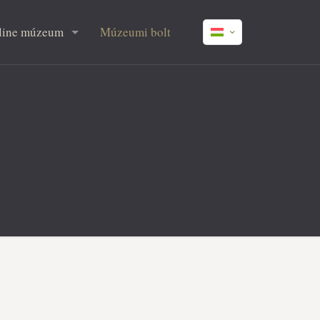
line múzeum
Múzeumi bolt