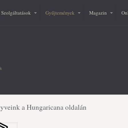
Szolgáltatások
Gyűjtemények
Magazin
On
nk
yveink a Hungaricana oldalán