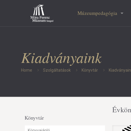
Múzeumpedagógia
Kiadványaink
Home
Szolgáltatások
Könyvtár
Kiadványai
Évkön
Könyvtár
Könyvajánló