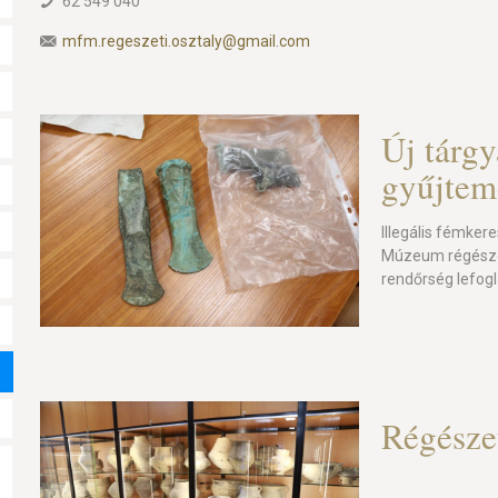
62 549 040
mfm.regeszeti.osztaly@gmail.com
Új tárgy
gyűjte
Illegális fémker
Múzeum régészet
rendőrség lefog
Régészet