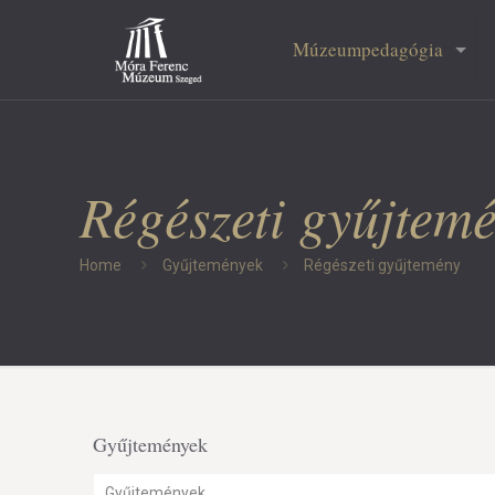
Múzeumpedagógia
Régészeti gyűjtem
Home
Gyűjtemények
Régészeti gyűjtemény
Gyűjtemények
Gyűjtemények