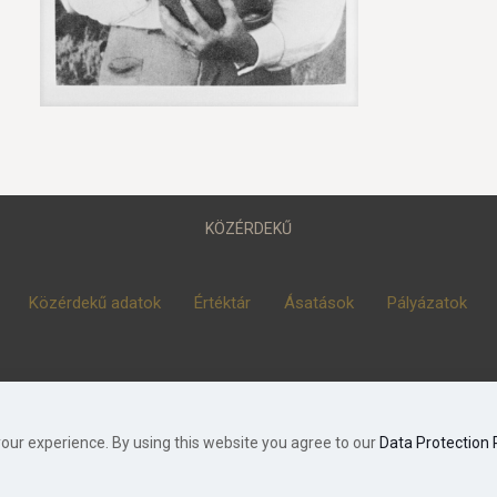
KÖZÉRDEKŰ
Közérdekű adatok
Értéktár
Ásatások
Pályázatok
© 2023 Móra Ferenc Múzeum, Szeged
our experience. By using this website you agree to our
Data Protection 