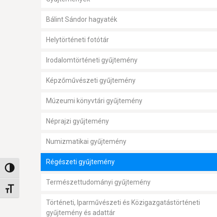
Bálint Sándor hagyaték
Helytörténeti fotótár
Irodalomtörténeti gyűjtemény
Képzőművészeti gyűjtemény
Múzeumi könyvtári gyűjtemény
Néprajzi gyűjtemény
Numizmatikai gyűjtemény
Régészeti gyűjtemény
Nagy kontraszt váltása
Természettudományi gyűjtemény
Betűméret váltása
Történeti, Iparművészeti és Közigazgatástörténeti
gyűjtemény és adattár