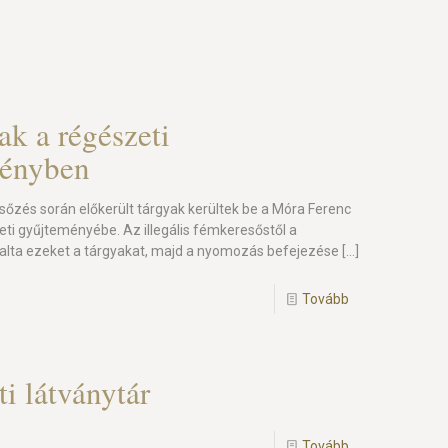
ak a régészeti
ményben
esőzés során előkerült tárgyak kerültek be a Móra Ferenc
i gyűjteményébe. Az illegális fémkeresőstől a
lalta ezeket a tárgyakat, majd a nyomozás befejezése
[…]
Tovább
i látványtár
Tovább