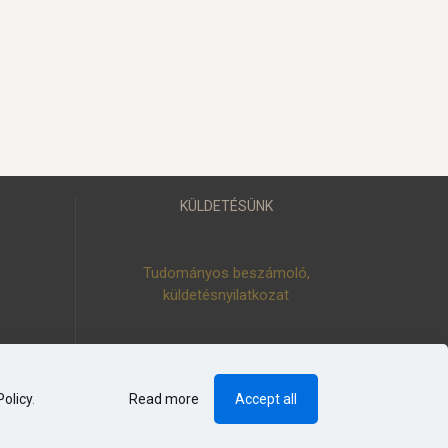
KÜLDETÉSÜNK
Tudományos beszámoló,
küldetésnyilatkozat
Policy
.
Read more
Accept all