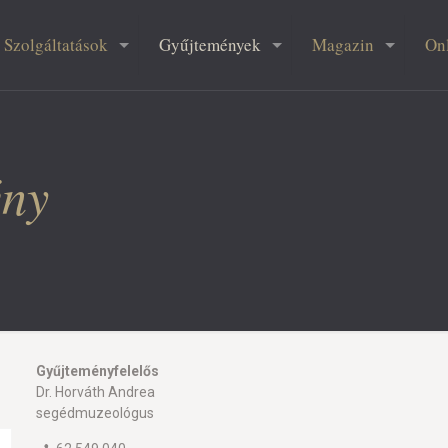
Szolgáltatások
Gyűjtemények
Magazin
On
ény
Gyűjteményfelelős
Dr. Horváth Andrea
segédmuzeológus