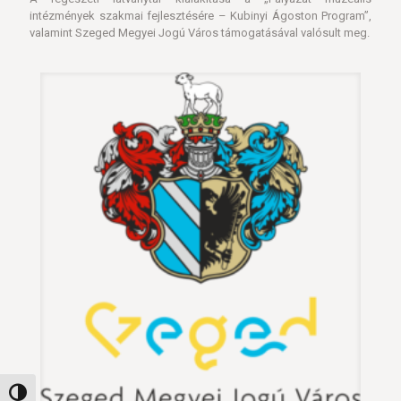
intézmények szakmai fejlesztésére – Kubinyi Ágoston Program”,
valamint Szeged Megyei Jogú Város támogatásával valósult meg.
Nagy kontraszt váltása