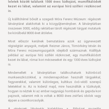
leletek között találunk 1500 éves lúdtojást, mumifikálódott
kezet és lábat, valamint az európai hírű szilléri rézkincset
is.
Új kiállítótérrel bővült a szegedi Móra Ferenc Múzeum: régészeti
látványtárat alakítottak ki a közgyűjteményben. A látványtárban
összesen 3000, eddig raktárban tárolt régészeti tárgyat mutatunk
be körülbelül 8000 évet átölelve.
Most először kerülnek bemutatásra azok az úgynevezett
régiségtári anyagok, melyek Reizner János, Tömörkény István és
Móra Ferenc múzeumigazgatók idejéből származnak. Kiállítjuk
például az európai hírű szilléri rézkincset, egy mumifikálódott
kezet és lábat, római kori mécseseket és egy 1300 éves lúdtojást
is.
Mindemellett a látványtárban találkozhatunk különböző
munkaeszközökkel, a mindennapokban használt tárgyakkal,
fegyverekkel, valamint különleges, kultikus óvó-védő szerepű
leletekkel is. Az is kiderül majd, mire használták a tűzikutyát,
hogyan is néztek ki az ember nagyságú hombárok és gepida kori
pajzsok, valamint mik is voltak a 8000 éves zsírfarú idolok vagy
éppen a csontkorcsolyák.
A régészeti látványtár kialakítása a „Pályázat muzeális