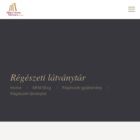
Régészeti látványtár
Home
MFM Blog
Régészeti gyűjtemény
Régészeti látványtár