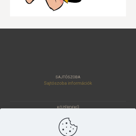
SAJTÓSZOBA
Sajtószoba információk
KÖZÉRDEKŰ
Közérdekű adatok
Értéktár
Ásatások
Pályázatok