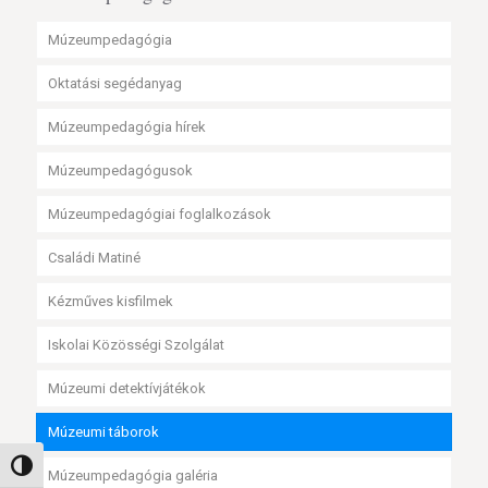
Múzeumpedagógia
Oktatási segédanyag
Múzeumpedagógia hírek
Múzeumpedagógusok
Múzeumpedagógiai foglalkozások
Családi Matiné
Kézműves kisfilmek
Iskolai Közösségi Szolgálat
Múzeumi detektívjátékok
Múzeumi táborok
Nagy kontraszt váltása
Múzeumpedagógia galéria