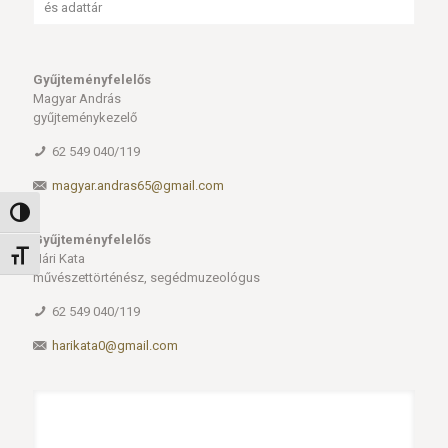
és adattár
Gyűjteményfelelős
Magyar András
gyűjteménykezelő
62 549 040/119
magyar.andras65@gmail.com
Nagy kontraszt váltása
Gyűjteményfelelős
Betűméret váltása
Hári Kata
művészettörténész, segédmuzeológus
62 549 040/119
harikata0@gmail.com