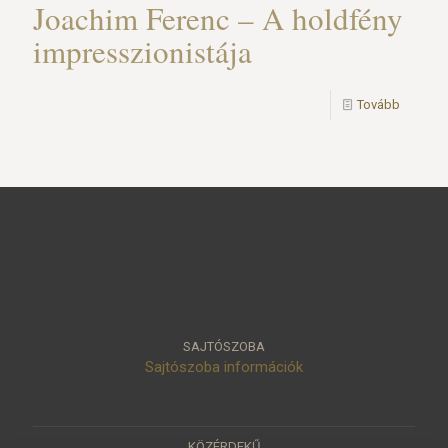
Joachim Ferenc – A holdfény
impresszionistája
Tovább
SAJTÓSZOBA
Sajtószoba információk
KÖZÉRDEKŰ