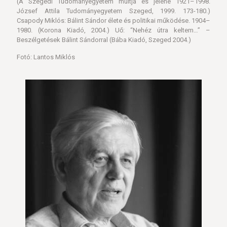
(A Szegedi Tudományegyetem múltja és jelene 1921–1998.
József Attila Tudományegyetem Szeged, 1999. 173-180.)
Csapody Miklós: Bálint Sándor élete és politikai működése. 1904–
1980. (Korona Kiadó, 2004.) Uő: “Nehéz útra keltem…” –
Beszélgetések Bálint Sándorral (Bába Kiadó, Szeged 2004.)
Fotó: Lantos Miklós