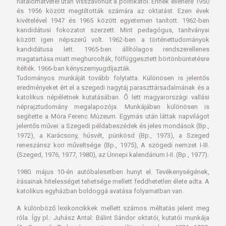
hatalomátvétel után visszavonult a politikától. Ennek ellenére 1950
és 1956 között megtiltották számára az oktatást. Ezen évek
kivételével 1947 és 1965 között egyetemen tanított. 1962-ben
kandidátusi fokozatot szerzett. Mint pedagógus, tanítványai
között igen népszerű volt. 1962-ben a történettudományok
kandidátusa lett. 1965-ben állítólagos rendszerellenes
magatartása miatt meghurcolták, fölfüggesztett börtönbüntetésre
ítélték. 1966-ban kényszernyugdíjazták.
Tudományos munkáját tovább folytatta. Különösen is jelentős
eredményeket ért el a szegedi nagytáj paraszttársadalmának és a
katolikus népéletnek kutatásában. Ő lett magyarországi vallási
néprajztudomány megalapozója. Munkájában különösen is
segítette a Móra Ferenc Múzeum. Egymás után láttak napvilágot
jelentős művei: a Szegedi példabeszédek és jeles mondások (Bp.,
1972), a Karácsony, húsvét, pünkösd (Bp., 1973), a Szeged
reneszánsz kori műveltsége (Bp., 1975), A szögedi nemzet I-III.
(Szeged, 1976, 1977, 1980), az Ünnepi kalendárium I-II. (Bp., 1977).
1980. május 10-én autóbalesetben hunyt el. Tevékenységének,
írásainak hitelességet tehetsége mellett feddhetetlen élete adta. A
katolikus egyházban boldoggá avatása folyamatban van.
A különböző lexikoncikkek mellett számos méltatás jelent meg
róla. Így pl.: Juhász Antal: Bálint Sándor oktatói, kutatói munkája