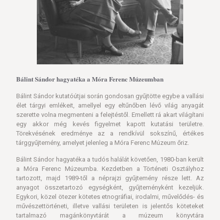
Bálint Sándor hagyatéka a Móra Ferenc Múzeumban
Bálint Sándor kutatóútjai során gondosan gyűjtötte egybe a vallási
élet tárgyi emlékeit, amellyel egy eltűnőben lévő világ anyagát
szerette volna megmenteni a felejtéstől. Emellett rá akart világítani
egy akkor még kevés figyelmet kapott kutatási területre.
Törekvésének eredménye az a rendkívül sokszínű, értékes
tárggyűjtemény, amelyet jelenleg a Móra Ferenc Múzeum őriz.
Bálint Sándor hagyatéka a tudós halálát követően, 1980-ban került
a Móra Ferenc Múzeumba. Kezdetben a Történeti Osztályhoz
tartozott, majd 1989-től a néprajzi gyűjtemény része lett. Az
anyagot összetartozó egységként, gyűjteményként kezeljük.
Egykori, közel ötezer kötetes etnográfiai, irodalmi, művelődés- és
művészettörténeti, illetve vallási területen is jelentős köteteket
tartalmazó magánkönyvtárát a múzeum könyvtára