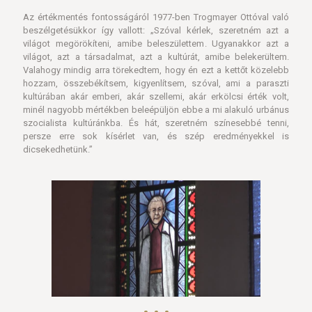
Az értékmentés fontosságáról 1977-ben Trogmayer Ottóval való
beszélgetésükkor így vallott: „Szóval kérlek, szeretném azt a
világot megörökíteni, amibe beleszülettem. Ugyanakkor azt a
világot, azt a társadalmat, azt a kultúrát, amibe belekerültem.
Valahogy mindig arra törekedtem, hogy én ezt a kettőt közelebb
hozzam, összebékítsem, kigyenlítsem, szóval, ami a paraszti
kultúrában akár emberi, akár szellemi, akár erkölcsi érték volt,
minél nagyobb mértékben beleépüljön ebbe a mi alakuló urbánus
szocialista kultúránkba. És hát, szeretném színesebbé tenni,
persze erre sok kísérlet van, és szép eredményekkel is
dicsekedhetünk.”