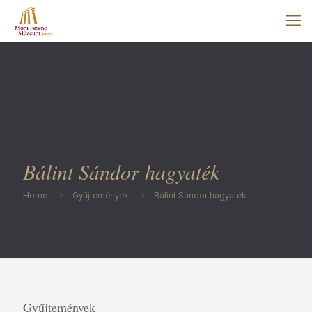
Bálint Sándor hagyaték
Home
Gyűjtemények
Bálint Sándor hagyaték
Gyűjtemények