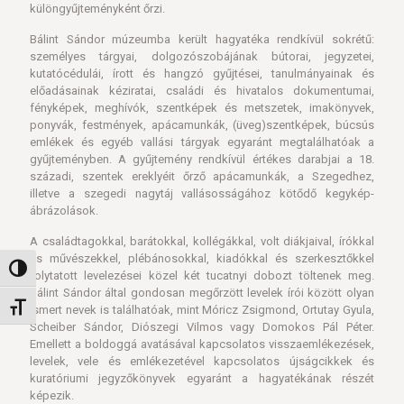
különgyűjteményként őrzi.
Bálint Sándor múzeumba került hagyatéka rendkívül sokrétű:
személyes tárgyai, dolgozószobájának bútorai, jegyzetei,
kutatócédulái, írott és hangzó gyűjtései, tanulmányainak és
előadásainak kéziratai, családi és hivatalos dokumentumai,
fényképek, meghívók, szentképek és metszetek, imakönyvek,
ponyvák, festmények, apácamunkák, (üveg)szentképek, búcsús
emlékek és egyéb vallási tárgyak egyaránt megtalálhatóak a
gyűjteményben. A gyűjtemény rendkívül értékes darabjai a 18.
századi, szentek ereklyéit őrző apácamunkák, a Szegedhez,
illetve a szegedi nagytáj vallásosságához kötődő kegykép-
ábrázolások.
A családtagokkal, barátokkal, kollégákkal, volt diákjaival, írókkal
és művészekkel, plébánosokkal, kiadókkal és szerkesztőkkel
Nagy kontraszt váltása
folytatott levelezései közel két tucatnyi dobozt töltenek meg.
Bálint Sándor által gondosan megőrzött levelek írói között olyan
Betűméret váltása
ismert nevek is találhatóak, mint Móricz Zsigmond, Ortutay Gyula,
Scheiber Sándor, Diószegi Vilmos vagy Domokos Pál Péter.
Emellett a boldoggá avatásával kapcsolatos visszaemlékezések,
levelek, vele és emlékezetével kapcsolatos újságcikkek és
kuratóriumi jegyzőkönyvek egyaránt a hagyatékának részét
képezik.