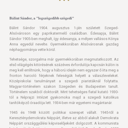
Bálint Sándor, a "legszögedibb szögedi"
Bálint Sándor 1904. augusztus 1-jén született Szeged-
Alsóvároson egy paprikatermelő családban. Édesapja, Bálint
Sándor 1905-ben meghalt, így édesanyja, a mélyen vallásos Kónya
Anna egyedül nevelte. Gyermekkorában Alsóvárosnak gazdag
néphagyománya vette körül.
Tehetsége, szorgalma már gyermekkorában megmutatkozott. Az
első világégés kitörésének százéves évfordulója kapcsán külön is
meg kell említnünk, hogy a háború idején nem egyszer ő írta meg a
fronton harcoló férjeknek feleségük helyett a válaszleveleket.
Középiskolai tanulmányait a szegedi piaristáknál folytatta.
Magyar-történelem szakon Szegeden és Budapesten tanult.
Történelem szakból doktorált. Mint tehetséges fiatal kutató 1930-
tól a Néprajzi Intézet gyakornoka majd a szegedi katolikus
tanítóképző óraadója lett. 1934-ben már egyetemi magántanár.
1945 és 1948 között politikai szerepet vállalt. 1945-től a
Kereszténydemokrata Néppárt, illetve az abból alakult Demokrata
Néppárt országgyűlési képviselőjeként dolgozott. A kommunista