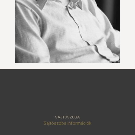
SAJTÓSZOBA
Sajtószoba információk