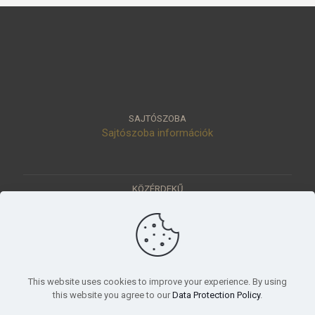
SAJTÓSZOBA
Sajtószoba információk
KÖZÉRDEKŰ
Közérdekű adatok
Értéktár
Ásatások
Pályázatok
KÜLDETÉSÜNK
This website uses cookies to improve your experience. By using
Tudományos beszámoló, küldetésnyilatkozat
this website you agree to our
Data Protection Policy
.