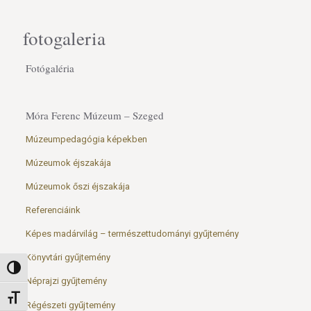
fotogaleria
Fotógaléria
Móra Ferenc Múzeum – Szeged
Múzeumpedagógia képekben
Múzeumok éjszakája
Múzeumok őszi éjszakája
Referenciáink
Képes madárvilág – természettudományi gyűjtemény
Könyvtári gyűjtemény
Nagy kontraszt váltása
Néprajzi gyűjtemény
Betűméret váltása
Régészeti gyűjtemény