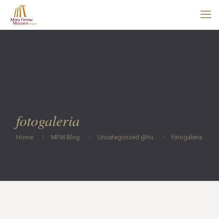
fotogaleria
Home
MFM Blog
Uncategorized @hu
fotogaleria