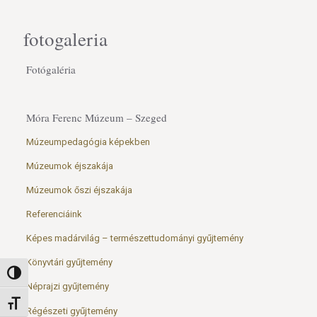
fotogaleria
Fotógaléria
Móra Ferenc Múzeum – Szeged
Múzeumpedagógia képekben
Múzeumok éjszakája
Múzeumok őszi éjszakája
Referenciáink
Képes madárvilág – természettudományi gyűjtemény
Könyvtári gyűjtemény
Nagy kontraszt váltása
Néprajzi gyűjtemény
Betűméret váltása
Régészeti gyűjtemény