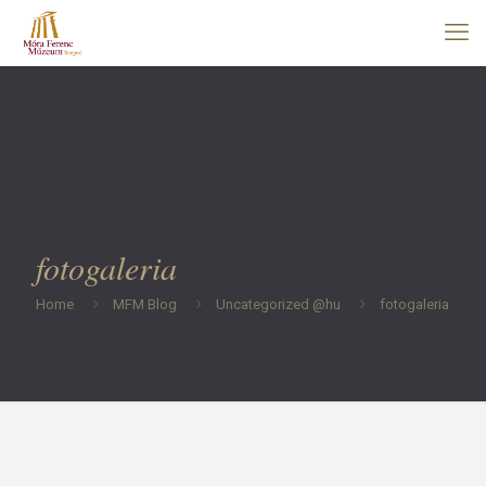
fotogaleria
Home
MFM Blog
Uncategorized @hu
fotogaleria