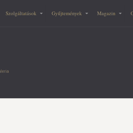
Szolgáltatások
Gyűjtemények
Magazin
leria