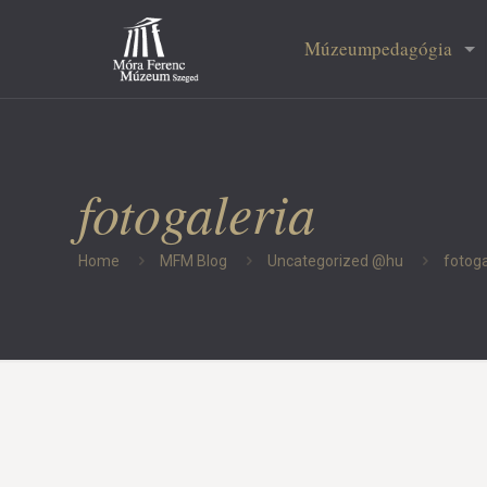
Múzeumpedagógia
fotogaleria
Home
MFM Blog
Uncategorized @hu
fotoga