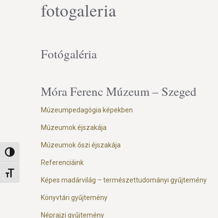
fotogaleria
Fotógaléria
Móra Ferenc Múzeum – Szeged
Múzeumpedagógia képekben
Múzeumok éjszakája
Múzeumok őszi éjszakája
Nagy kontraszt váltása
Referenciáink
Betűméret váltása
Képes madárvilág – természettudományi gyűjtemény
Könyvtári gyűjtemény
Néprajzi gyűjtemény