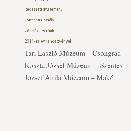
Régészeti gyűjtemény
Történeti Osztály
Zászlók, textíliák
2011-es év rendezvényei
Tari László Múzeum – Csongrád
Koszta József Múzeum – Szentes
József Attila Múzeum – Makó