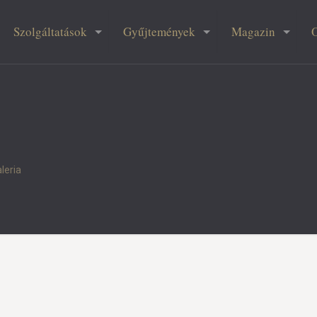
Szolgáltatások
Gyűjtemények
Magazin
leria