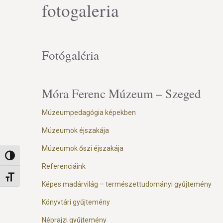
fotogaleria
Fotógaléria
Móra Ferenc Múzeum – Szeged
Múzeumpedagógia képekben
Múzeumok éjszakája
Múzeumok őszi éjszakája
Nagy kontraszt váltása
Referenciáink
Betűméret váltása
Képes madárvilág – természettudományi gyűjtemény
Könyvtári gyűjtemény
Néprajzi gyűjtemény