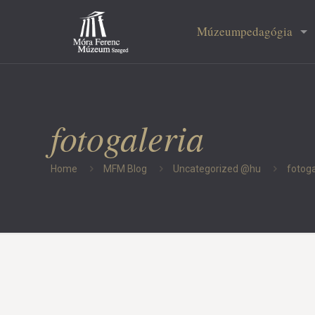
Múzeumpedagógia
fotogaleria
Home
MFM Blog
Uncategorized @hu
fotoga