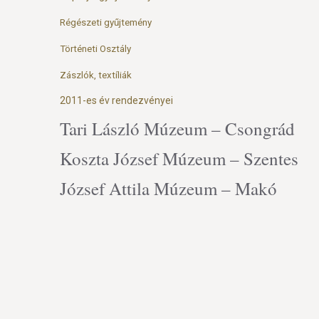
Régészeti gyűjtemény
Történeti Osztály
Zászlók, textíliák
2011-es év rendezvényei
Tari László Múzeum – Csongrád
Koszta József Múzeum – Szentes
József Attila Múzeum – Makó