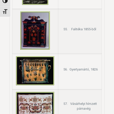
Nagy kontraszt váltása
Betűméret váltása
Falitéka 1855-ből
Gyertyamártó, 1826
Vásárhelyi hímzett
párnavég