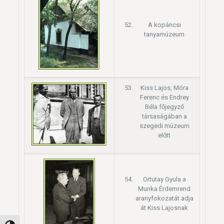
A kopáncsi
tanyamúzeum
Kiss Lajos, Móra
Ferenc és Endrey
Béla főjegyző
társaságában a
szegedi múzeum
előtt
Ortutay Gyula a
Munka Érdemrend
aranyfokozatát adja
át Kiss Lajosnak