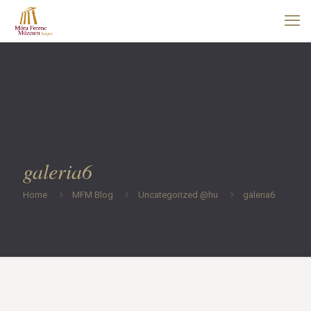
galeria6
Home
MFM Blog
Uncategorized @hu
galeria6