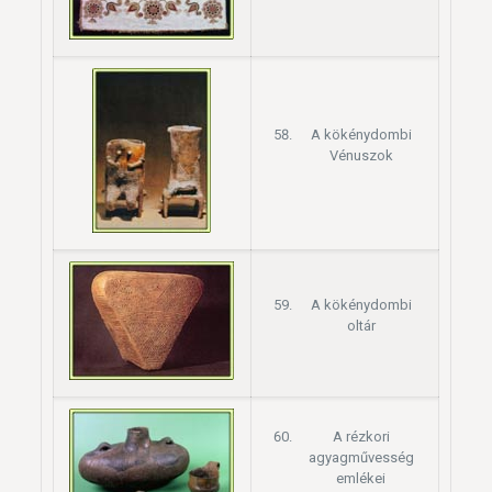
A kökénydombi
Vénuszok
A kökénydombi
oltár
A rézkori
agyagművesség
emlékei