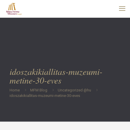
idoszakikiallitas-muzeumi-
metine-30-eves
Home
MFM Blog
Uncategorized @hu
idoszakikiallitas-muzeumi-metine-30-eves