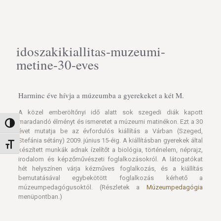
idoszakikiallitas-muzeumi-
metine-30-eves
Harminc éve hívja a múzeumba a gyerekeket a két M.
A közel emberöltőnyi idő alatt sok szegedi diák kapott
maradandó élményt és ismeretet a múzeumi matinékon. Ezt a 30
Nagy kontraszt váltása
évet mutatja be az évfordulós kiállítás a Várban (Szeged,
Stefánia sétány) 2009. június 15-éig. A kiállításban gyerekek által
Betűméret váltása
készített munkák adnak ízelítőt a biológia, történelem, néprajz,
irodalom és képzőművészeti foglalkozásokról. A látogatókat
hét helyszínen várja kézműves foglalkozás, és a kiállítás
bemutatásával egybekötött foglalkozás kérhető a
múzeumpedagógusoktól. (Részletek a
Múzeumpedagógia
menüpontban.)