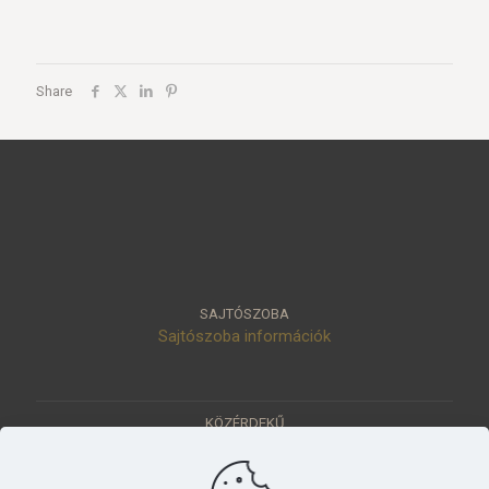
Share
SAJTÓSZOBA
Sajtószoba információk
KÖZÉRDEKŰ
Közérdekű adatok
Értéktár
Ásatások