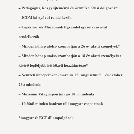
– Pedagógus, Közgyűjteményi és közművelődési dolgozók*
– ICOM kártyával rendelkezők
– Tájak Korok Múzeumok Egyesület igazolványával
rendelkezők
– Minden hónap utolsó szombatján a 26 év alatti személyek*
– Minden hónap utolsó szombatján a 18 év alatti személyeket
kísérő legfeljebb két közeli hozzátartozó*
– Nemzeti ünnepeinken (március 15., augusztus 20., és október
23.) mindenki
– Múzeumi Világnapon (május 18.) mindenki
– 10 főtől minden határon túli magyar csoportnak
*magyar és EGT állampolgárok