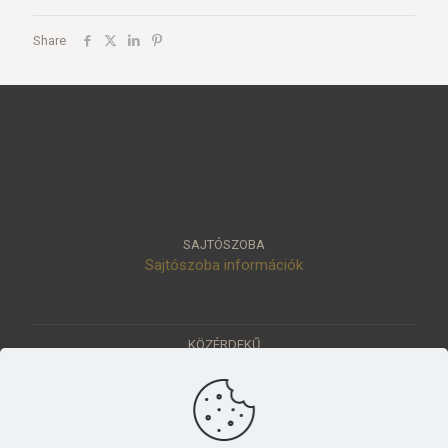
Share
SAJTÓSZOBA
Sajtószoba információk
KÖZÉRDEKŰ
Közérdekű adatok
Értéktár
Ásatások
Pályázatok