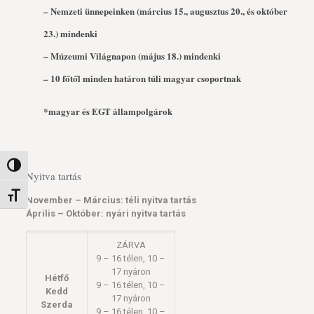
– Nemzeti ünnepeinken (március 15., augusztus 20., és október
23.) mindenki
– Múzeumi Világnapon (május 18.) mindenki
– 10 főtől minden határon túli magyar csoportnak
*magyar és EGT állampolgárok
Nagy kontraszt váltása
Nyitva tartás
Betűméret váltása
November – Március: téli nyitva tartás
Április – Október: nyári nyitva tartás
ZÁRVA
9 – 16 télen, 10 –
17 nyáron
Hétfő
9 – 16 télen, 10 –
Kedd
17 nyáron
Szerda
9 – 16 télen, 10 –