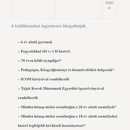
3000
Ft
A kiállításainkat ingyenesen látogathatják
– 6 év alatti gyermek
– Fogyatékkal élő (+ 1 fő kísérő)
– 70 éven felüli nyugdíjas*
– Pedagógus, Közgyűjteményi és közművelődési dolgozók*
– ICOM kártyával rendelkezők
– Tájak Korok Múzeumok Egyesület igazolványával
rendelkezők
– Minden hónap utolsó szombatján a 26 év alatti személyek*
– Minden hónap utolsó szombatján a 18 év alatti személyeket
kísérő legfeljebb két közeli hozzátartozó*