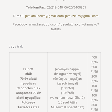
Telefon/Fax:
62/213-540, 06/20/6100361
E-mail:
jattilamuzeum@gmail.com
,
jamuzeum@gmail.com
Facebook: www.facebook.com/jozsefattila.konyvtarmako?
fref=ts
Jegyárak
400
Ft/fő
200
Felnőtt
(érvényes nappali
Ft/fő
Diák
diákigazolvánnyal)
200
70 év alatti
(érvényes nyugdíjas
Ft/fő
nyugdíjas
igazolvánnyal)
100
Csoportos diák
(10 főtől)
Ft/fő
Csoportos 70 év
(10 főtől)
100
alatti nyugdíjas
(vaku nem használható)
Ft/fő
Fotójegy
(József Attila
300
Tárlatvezetés
Múzeum+Espersit ház)
Ft/fő