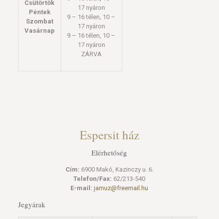
Csütörtök
17 nyáron
Péntek
9 – 16 télen, 10 –
Szombat
17 nyáron
Vasárnap
9 – 16 télen, 10 –
17 nyáron
ZÁRVA
Espersit ház
Elérhetőség
Cím:
6900 Makó, Kazinczy u. 6.
Telefon/Fax:
62/213-540
E-mail:
jamuz@freemail.hu
Jegyárak