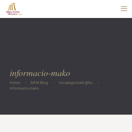
informacio-mako
Home
MFM Blog
Uncategorized @hu
informacio-mako