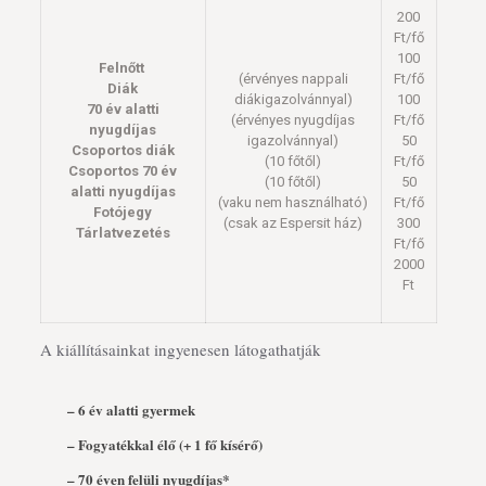
200
Ft/fő
100
Felnőtt
(érvényes nappali
Ft/fő
Diák
diákigazolvánnyal)
100
70 év alatti
(érvényes nyugdíjas
Ft/fő
nyugdíjas
igazolvánnyal)
50
Csoportos diák
(10 főtől)
Ft/fő
Csoportos 70 év
(10 főtől)
50
alatti nyugdíjas
(vaku nem használható)
Ft/fő
Fotójegy
(csak az Espersit ház)
300
Tárlatvezetés
Ft/fő
2000
Ft
A kiállításainkat ingyenesen látogathatják
– 6 év alatti gyermek
– Fogyatékkal élő (+ 1 fő kísérő)
– 70 éven felüli nyugdíjas*