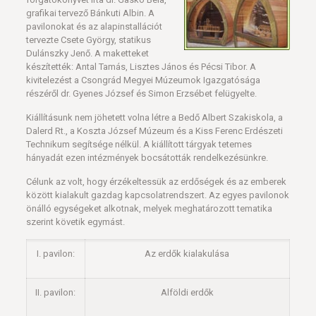
grafikai tervező Bánkuti Albin. A
pavilonokat és az alapinstallációt
tervezte Csete György, statikus
Dulánszky Jenő. A maketteket
készítették: Antal Tamás, Lisztes János és Pécsi Tibor. A
kivitelezést a Csongrád Megyei Múzeumok Igazgatósága
részéről dr. Gyenes József és Simon Erzsébet felügyelte.
Kiállításunk nem jöhetett volna létre a Bedő Albert Szakiskola, a
Dalerd Rt., a Koszta József Múzeum és a Kiss Ferenc Erdészeti
Technikum segítsége nélkül. A kiállított tárgyak tetemes
hányadát ezen intézmények bocsátották rendelkezésünkre.
Célunk az volt, hogy érzékeltessük az erdőségek és az emberek
között kialakult gazdag kapcsolatrendszert. Az egyes pavilonok
önálló egységeket alkotnak, melyek meghatározott tematika
szerint követik egymást.
I. pavilon:
Az erdők kialakulása
II. pavilon:
Alföldi erdők