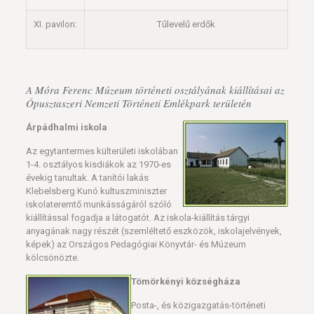
XI. pavilon:
Tűlevelű erdők
A Móra Ferenc Múzeum történeti osztályának kiállításai az
Ópusztaszeri Nemzeti Történeti Emlékpark területén
Árpádhalmi iskola
Az egytantermes külterületi iskolában
1-4. osztályos kisdiákok az 1970-es
évekig tanultak. A tanítói lakás
Klebelsberg Kunó kultuszminiszter
iskolateremtő munkásságáról szóló
kiállítással fogadja a látogatót. Az iskola-kiállítás tárgyi
anyagának nagy részét (szemléltető eszközök, iskolajelvények,
képek) az Országos Pedagógiai Könyvtár- és Múzeum
kölcsönözte.
Tömörkényi községháza
Posta-, és közigazgatás-történeti