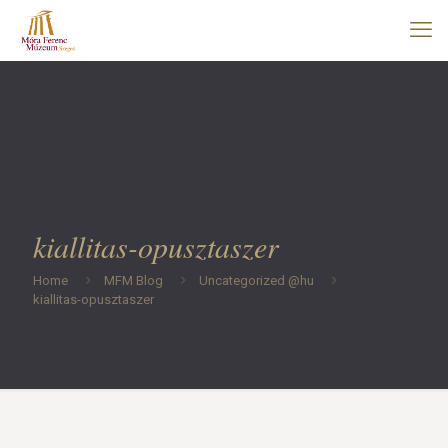
kiallitas-opusztaszer
Home
MFM Blog
Uncategorized @hu
kiallitas-opusztaszer