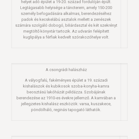
helyet adó épület a 19-20. század fordulóján épült.
Legtágasabb helyisége a táncterem, amely 150-200
személy befogadására alkalmas, berendezéséhez
padok és kecskelábú asztalok mellett a zenészek
számára szolgáló dobogó, biliárdasztal és két szekrényt
megtöltő könyvtár tartozik. Az udvarán felépített
kuglipálya a férfiak kedvelt szórakozóhelye volt.
A csongrádi halászház
A vályogfalú, fakéményes épület a 19. századi
kishalászok és kubikosok szoba-konyha-kamra
beosztású lakóházát példázza. Szobájának
berendezése az 1910-es évekre jellemző. A kamrában a
jellegzetes kishalász eszközök: varsa, kuszakece,
pöndölháló, reginás tapogató láthatók.