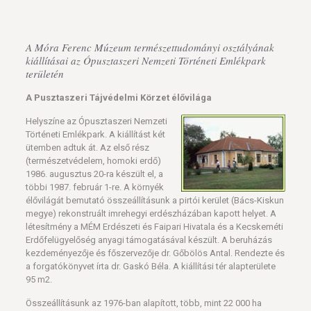
A Móra Ferenc Múzeum természettudományi osztályának
kiállításai az Ópusztaszeri Nemzeti Történeti Emlékpark
területén
A Pusztaszeri Tájvédelmi Körzet élővilága
Helyszíne az Ópusztaszeri Nemzeti
Történeti Emlékpark. A kiállítást két
ütemben adtuk át. Az első rész
(természetvédelem, homoki erdő)
1986. augusztus 20-ra készült el, a
többi 1987. február 1-re. A környék
élővilágát bemutató összeállításunk a pirtói kerület (Bács-Kiskun
megye) rekonstruált imrehegyi erdészházában kapott helyet. A
létesítmény a MÉM Erdészeti és Faipari Hivatala és a Kecskeméti
Erdőfelügyelőség anyagi támogatásával készült. A beruházás
kezdeményezője és főszervezője dr. Gőbölös Antal. Rendezte és
a forgatókönyvet írta dr. Gaskó Béla. A kiállítási tér alapterülete
95 m2.
Összeállításunk az 1976-ban alapított, több, mint 22 000 ha