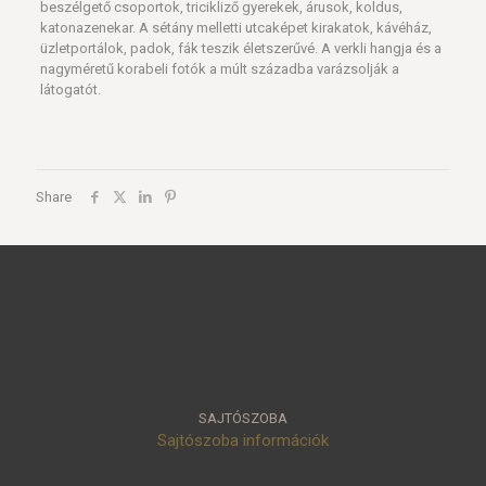
beszélgető csoportok, tricikliző gyerekek, árusok, koldus,
katonazenekar. A sétány melletti utcaképet kirakatok, kávéház,
üzletportálok, padok, fák teszik életszerűvé. A verkli hangja és a
nagyméretű korabeli fotók a múlt századba varázsolják a
látogatót.
Share
SAJTÓSZOBA
Sajtószoba információk