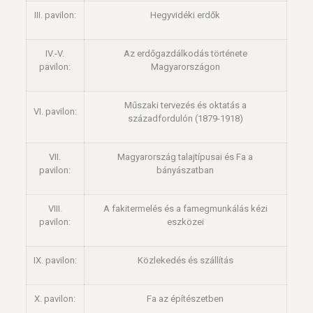
III. pavilon:
Hegyvidéki erdők
IV.-V.
Az erdőgazdálkodás története
pavilon:
Magyarországon
Műszaki tervezés és oktatás a
VI. pavilon:
századfordulón (1879-1918)
VII.
Magyarország talajtípusai és Fa a
pavilon:
bányászatban
VIII.
A fakitermelés és a famegmunkálás kézi
pavilon:
eszközei
IX. pavilon:
Közlekedés és szállítás
X. pavilon:
Fa az építészetben