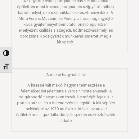
Az egykor kovács, bognár és suszter használta
épületben most kovács-, bognár- és szíjgyártó műhely
kapott helyet, szerszámaikkal és készítményeikkel. A
Móra Ferenc Múzeum és Perényi János magángyűjtő
kocsigyűjteményét bemutató, önálló épületben
elhelyezett kiállítás a szegedi, hódmezővásárhelyi és
dorozsmai kocsigyártók munkáival ismerteti meg a
látogatót.
Nagy kontraszt váltása
Betűméret váltása
A makói hagymás ház
A híressé vált makói hagyma termesztése a
felemelkedést jelentette a város nincstelenjeinek. A
polgárosodó hagymakertészek életmódját fejezi ki a
porta a házzal és a berendezéssel együtt. A lakóépület
helyiségei az 1930-as éveket idézik, az udvari
épületekben a gazdálkodás jellegzetes eszközkészlete
látható.