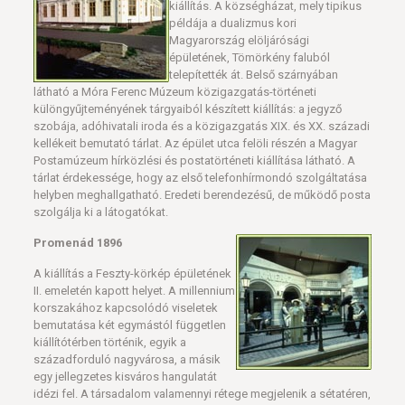
kiállítás. A községházat, mely tipikus
példája a dualizmus kori
Magyarország elöljárósági
épületének, Tömörkény faluból
telepítették át. Belső szárnyában
látható a Móra Ferenc Múzeum közigazgatás-történeti
különgyűjteményének tárgyaiból készített kiállítás: a jegyző
szobája, adóhivatali iroda és a közigazgatás XIX. és XX. századi
kellékeit bemutató tárlat. Az épület utca felöli részén a Magyar
Postamúzeum hírközlési és postatörténeti kiállítása látható. A
tárlat érdekessége, hogy az első telefonhírmondó szolgáltatása
helyben meghallgatható. Eredeti berendezésű, de működő posta
szolgálja ki a látogatókat.
Promenád 1896
A kiállítás a Feszty-körkép épületének
II. emeletén kapott helyet. A millennium
korszakához kapcsolódó viseletek
bemutatása két egymástól független
kiállítótérben történik, egyik a
századforduló nagyvárosa, a másik
egy jellegzetes kisváros hangulatát
idézi fel. A társadalom valamennyi rétege megjelenik a sétatéren,