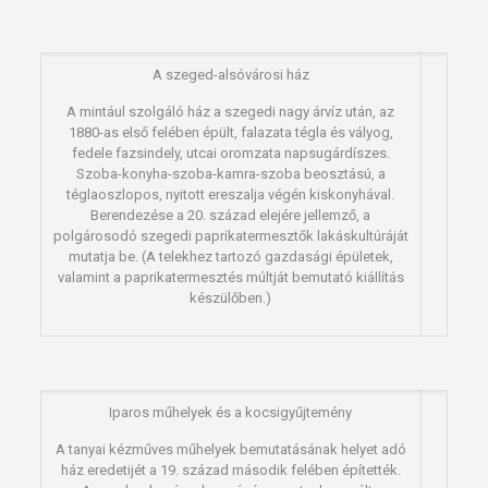
A szeged-alsóvárosi ház
A mintául szolgáló ház a szegedi nagy árvíz után, az
1880-as első felében épült, falazata tégla és vályog,
fedele fazsindely, utcai oromzata napsugárdíszes.
Szoba-konyha-szoba-kamra-szoba beosztású, a
téglaoszlopos, nyitott ereszalja végén kiskonyhával.
Berendezése a 20. század elejére jellemző, a
polgárosodó szegedi paprikatermesztők lakáskultúráját
mutatja be. (A telekhez tartozó gazdasági épületek,
valamint a paprikatermesztés múltját bemutató kiállítás
készülőben.)
Iparos műhelyek és a kocsigyűjtemény
A tanyai kézműves műhelyek bemutatásának helyet adó
ház eredetijét a 19. század második felében építették.