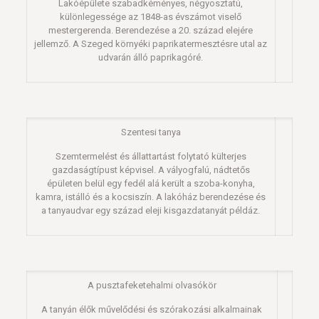
Lakóépülete szabadkéményes, négyosztatú,
különlegessége az 1848-as évszámot viselő
mestergerenda. Berendezése a 20. század elejére
jellemző. A Szeged környéki paprikatermesztésre utal az
udvarán álló paprikagóré.
Szentesi tanya
Szemtermelést és állattartást folytató külterjes
gazdaságtípust képvisel. A vályogfalú, nádtetős
épületen belül egy fedél alá került a szoba-konyha,
kamra, istálló és a kocsiszín. A lakóház berendezése és
a tanyaudvar egy század eleji kisgazdatanyát példáz.
A pusztafeketehalmi olvasókör
A tanyán élők művelődési és szórakozási alkalmainak