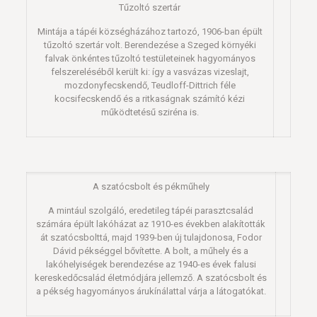
Tűzoltó szertár
Mintája a tápéi községházához tartozó, 1906-ban épült
tűzoltó szertár volt. Berendezése a Szeged környéki
falvak önkéntes tűzoltó testületeinek hagyományos
felszereléséből került ki: így a vasvázas vizeslajt,
mozdonyfecskendő, Teudloff-Dittrich féle
kocsifecskendő és a ritkaságnak számító kézi
működtetésű sziréna is.
A szatócsbolt és pékműhely
A mintául szolgáló, eredetileg tápéi parasztcsalád
számára épült lakóházat az 1910-es években alakították
át szatócsbolttá, majd 1939-ben új tulajdonosa, Fodor
Dávid pékséggel bővítette. A bolt, a műhely és a
lakóhelyiségek berendezése az 1940-es évek falusi
kereskedőcsalád életmódjára jellemző. A szatócsbolt és
a pékség hagyományos árukínálattal várja a látogatókat.