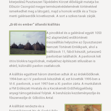
kiterjedésű Pusztaszeri Tájvédelmi Körzet élővilágát mutatja be.
Először Csongrád megye természetvédelemének történetével
ismerkedhet meg a látogató, majd a homoki erdők és a Tisza-
menti galériaerdők következnek. A sort a szikes tavak zárják.
„Erdő és ember” állandó kiállítás
A pincékkel és a galériával együtt 1053
m2 alapterületű erdőtörténeti
összeállítás helyszíne az Ópusztaszeri
Nemzeti Történeti Emlékpark, ahol a
kiállítások 11, fából készült, jurtaszerű
pavilonban találhatók. A pavilonok két
ötös blokkra tagolódnak, melyekhez építészeti stílusában is
eltérő, különálló pavilon csatlakozik.
A kiállítás együttest három ütemben adtuk át az érdeklődőknek.
1994-ben az I-V. pavilonok készültek el, ezt követték 1995-ben a
VI-X. pavilonok, a sort 1997-ben a XI. pavilon zárta. A munkálatok
a FM Erdészeti Hivatala és a Kecskeméti Erdőfelügyelőség
anyagi támogatásával folytak. A beruházás kezdeményezője és
főszervezője dr. Gőbölös Antal.
A kiállítást rendezte és a
forgatókönyvet írta dr. Gaskó Béla,