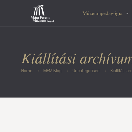
Múzeumpedagógia
Kiállítási archívu
Home
MFM Blog
Uncategorised
Kiállítási a