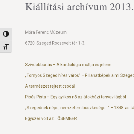
Kiállítási archívum 2013.
Móra Ferenc Múzeum
Nagy kontraszt váltása
6720, Szeged Roosevelt tér 1-3.
Betűméret váltása
Szívdobbanás – A kardiológia múltja és jelene
„Tornyos Szeged híres város” – Pillanatképek a mi Szeged
A természet rejtett csodái
Pipás Pista – Egy gyilkos nő az átokházi tanyavilágból
„Szegednek népe, nemzetem büszkesége…” – 1848-as tá
Egyszer volt az… ŐSEMBER