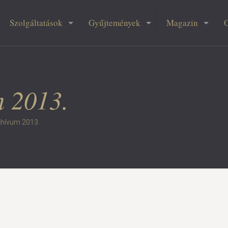
Szolgáltatások
Gyűjtemények
Magazin
m 2013.
rchívum 2013.