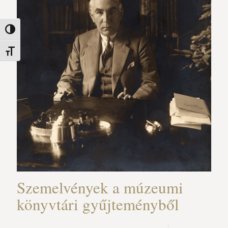
Nagy kontraszt váltása
Betűméret váltása
Szemelvények a múzeumi
könyvtári gyűjteményből