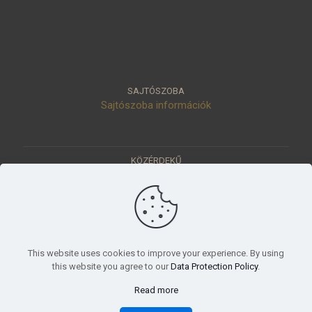
SAJTÓSZOBA
Sajtószoba információk
KÖZÉRDEKŰ
Közérdekű adatok
Értéktár
Ásatások
Pályázatok
KÜLDETÉSÜNK
This website uses cookies to improve your experience. By using
Tudományos beszámoló, küldetésnyilatkozat
this website you agree to our
Data Protection Policy
.
Read more
© 2023 Móra Ferenc Múzeum, Szeged