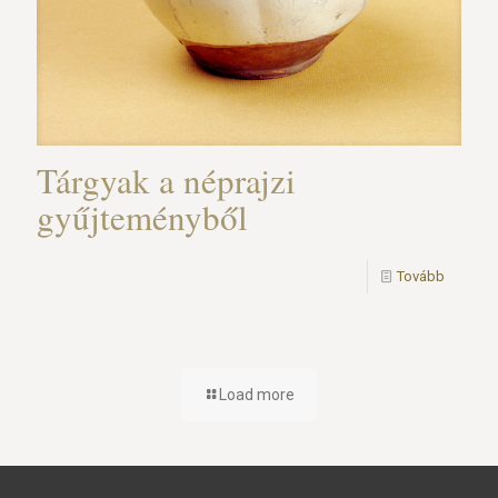
Tárgyak a néprajzi
gyűjteményből
Tovább
Load more