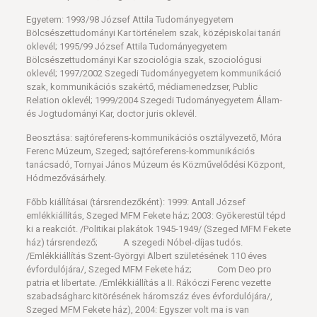
Egyetem: 1993/98 József Attila Tudományegyetem
Bölcsészettudományi Kar történelem szak, középiskolai tanári
oklevél; 1995/99 József Attila Tudományegyetem
Bölcsészettudományi Kar szociológia szak, szociológusi
oklevél; 1997/2002 Szegedi Tudományegyetem kommunikáció
szak, kommunikációs szakértő, médiamenedzser, Public
Relation oklevél; 1999/2004 Szegedi Tudományegyetem Állam-
és Jogtudományi Kar, doctor juris oklevél.
Beosztása: sajtóreferens-kommunikációs osztályvezető, Móra
Ferenc Múzeum, Szeged; sajtóreferens-kommunikációs
tanácsadó, Tornyai János Múzeum és Közművelődési Központ,
Hódmezővásárhely.
Főbb kiállításai (társrendezőként): 1999: Antall József
emlékkiállítás, Szeged MFM Fekete ház; 2003: Gyökerestül tépd
ki a reakciót. /Politikai plakátok 1945-1949/ (Szeged MFM Fekete
ház) társrendező; A szegedi Nóbel-díjas tudós.
/Emlékkiállítás Szent-Györgyi Albert születésének 110 éves
évfordulójára/, Szeged MFM Fekete ház; Com Deo pro
patria et libertate. /Emlékkiállítás a II. Rákóczi Ferenc vezette
szabadságharc kitörésének háromszáz éves évfordulójára/,
Szeged MFM Fekete ház), 2004: Egyszer volt ma is van