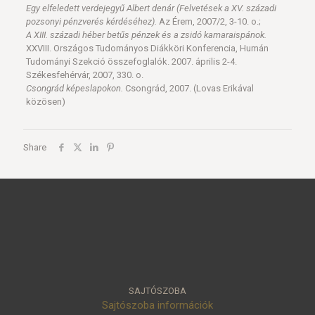
Egy elfeledett verdejegyű Albert denár (Felvetések a XV. századi
pozsonyi pénzverés kérdéséhez).
Az Érem, 2007/2, 3-10. o.;
A XIII. századi héber betűs pénzek és a zsidó kamaraispánok.
XXVIII. Országos Tudományos Diákköri Konferencia, Humán
Tudományi Szekció összefoglalók. 2007. április 2-4.
Székesfehérvár, 2007, 330. o.
Csongrád képeslapokon.
Csongrád, 2007. (Lovas Erikával
közösen)
Share
SAJTÓSZOBA
Sajtószoba információk