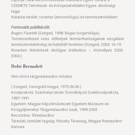
CSEMETE Természet- és Környezetvédelmi Egyes. elnökségi
tagja
Kutatási terület
:
rovartan (entomológia) és természetvédelem
Fontosabb publikációk:
Bugaci Füzetek
(Szeged, 1998: Bugac bogárvilága);
Természetközeli vizes élőhelyek fenntarthatóságának vizsgálata
természetvédelmileg
rechabilitált területen
(Szeged, 2004: 16-19.
Rovartani felmérések ökológiai értékelése
– Körtvélyes 2003-
2004.)
Dobó Bernadett
fém-ötvös tárgyrestaurátor művész
( Szeged, Csongrád megye, 1973.06.06.)
Középiskola: Széchenyi István Óvónőképző Szakközépiskola,
1987-1991
Egyetem: Magyar Képzőművészeti Egyetem Múzeumi és
Közgyűjteményi Tárgyrestaurátor szak, 1999-2003
Beosztása: főrestaurátor
Társulati, testületi tagság: Pulszky Társaság, Magyar Restaurátor
Kamara