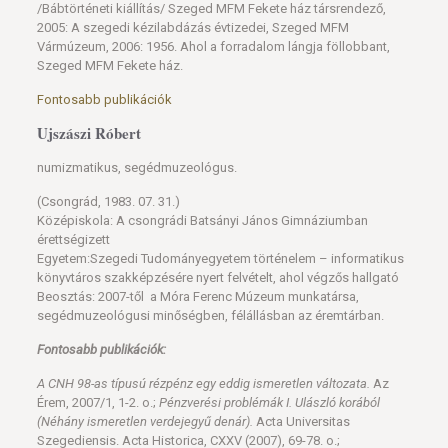
/Bábtörténeti kiállítás/ Szeged MFM Fekete ház társrendező,
2005: A szegedi kézilabdázás évtizedei, Szeged MFM
Vármúzeum, 2006: 1956. Ahol a forradalom lángja föllobbant,
Szeged MFM Fekete ház.
Fontosabb publikációk
Ujszászi Róbert
numizmatikus, segédmuzeológus.
(Csongrád, 1983. 07. 31.)
Középiskola: A csongrádi Batsányi János Gimnáziumban
érettségizett
Egyetem:Szegedi Tudományegyetem történelem – informatikus
könyvtáros szakképzésére nyert felvételt, ahol végzős hallgató
Beosztás: 2007-től a Móra Ferenc Múzeum munkatársa,
segédmuzeológusi minőségben, félállásban az éremtárban.
Fontosabb publikációk:
A CNH 98-as típusú rézpénz egy eddig ismeretlen változata.
Az
Érem, 2007/1, 1-2. o.;
Pénzverési problémák I. Ulászló korából
(Néhány ismeretlen verdejegyű denár).
Acta Universitas
Szegediensis. Acta Historica, CXXV (2007), 69-78. o.;