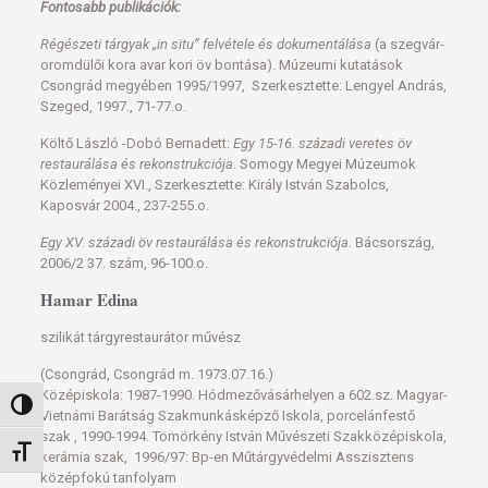
Fontosabb publikációk:
Régészeti tárgyak „in situ” felvétele és dokumentálása
(a szegvár-
oromdülői kora avar kori öv bontása). Múzeumi kutatások
Csongrád megyében 1995/1997, Szerkesztette: Lengyel András,
Szeged, 1997., 71-77.o.
Költő László -Dobó Bernadett:
Egy 15-16. századi veretes öv
restaurálása és rekonstrukciója
. Somogy Megyei Múzeumok
Közleményei XVI., Szerkesztette: Király István Szabolcs,
Kaposvár 2004., 237-255.o.
Egy XV. századi öv restaurálása és rekonstrukciója
. Bácsország,
2006/2 37. szám, 96-100.o.
Hamar Edina
szilikát tárgyrestaurátor művész
(Csongrád, Csongrád m. 1973.07.16.)
Középiskola: 1987-1990. Hódmezővásárhelyen a 602.sz. Magyar-
Nagy kontraszt váltása
Vietnámi Barátság Szakmunkásképző Iskola, porcelánfestő
szak , 1990-1994. Tömörkény István Művészeti Szakközépiskola,
Betűméret váltása
kerámia szak, 1996/97: Bp-en Műtárgyvédelmi Asszisztens
középfokú tanfolyam