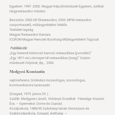
Egyetem: 1997 -2002. Magyar Képzőművészeti Egyetem, szilikát
tárgyrestaurátor művész
Beosztás: 2002-től főrestaurátor, 2005. MFM restaurátor
csoportvezető, műtárgyvédelmi felelős
Testületi tagság:
Magyar Restaurátor Kamara
ICCROM Magyar Nemzeti Bizottság Műtárgyvédelmi Tagozat
Publikációk:
„Egy Herendi kézmosó kancsó restaurálása (porcelán)”
„Egy 1871-es Lobmayer tál restaurálása (üveg)” Szalon
művészeti folyóirat, Bp., 2003.
Medgyesi Konstantin
sajtóreferens, történész-muzeológus, szociológus,
kommunikációs tanácsadó
(Szeged, 1975. június 29. )
Szülők: Medgyesi László, Vízhányó Erzsébet. Felesége: Krassói
Éva. – Gyermekei: Döme és Csanád.
Középiskola
:
1989/93 Széchenyi István Gimnázium és
Szakközépiskola, Szeged, érettségi. –