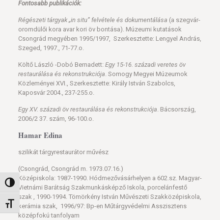
Fontosabb publikációk:
Régészeti tárgyak „in situ” felvétele és dokumentálása
(a szegvár-
oromdülői kora avar kori öv bontása). Múzeumi kutatások
Csongrád megyében 1995/1997, Szerkesztette: Lengyel András,
Szeged, 1997., 71-77.o.
Költő László -Dobó Bernadett:
Egy 15-16. századi veretes öv
restaurálása és rekonstrukciója
. Somogy Megyei Múzeumok
Közleményei XVI., Szerkesztette: Király István Szabolcs,
Kaposvár 2004., 237-255.o.
Egy XV. századi öv restaurálása és rekonstrukciója
. Bácsország,
2006/2 37. szám, 96-100.o.
Hamar Edina
szilikát tárgyrestaurátor művész
(Csongrád, Csongrád m. 1973.07.16.)
Középiskola: 1987-1990. Hódmezővásárhelyen a 602.sz. Magyar-
Nagy kontraszt váltása
Vietnámi Barátság Szakmunkásképző Iskola, porcelánfestő
szak , 1990-1994. Tömörkény István Művészeti Szakközépiskola,
Betűméret váltása
kerámia szak, 1996/97: Bp-en Műtárgyvédelmi Asszisztens
középfokú tanfolyam