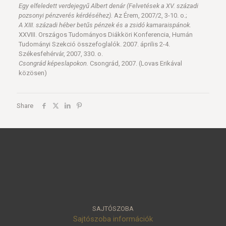
Egy elfeledett verdejegyű Albert denár (Felvetések a XV. századi
pozsonyi pénzverés kérdéséhez).
Az Érem, 2007/2, 3-10. o.;
A XIII. századi héber betűs pénzek és a zsidó kamaraispánok.
XXVIII. Országos Tudományos Diákköri Konferencia, Humán
Tudományi Szekció összefoglalók. 2007. április 2-4.
Székesfehérvár, 2007, 330. o.
Csongrád képeslapokon.
Csongrád, 2007. (Lovas Erikával
közösen)
Share
SAJTÓSZOBA
Sajtószoba információk