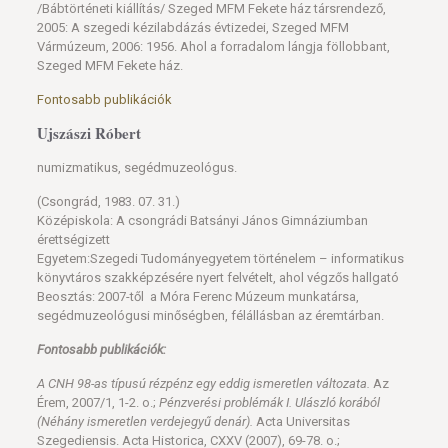
/Bábtörténeti kiállítás/ Szeged MFM Fekete ház társrendező,
2005: A szegedi kézilabdázás évtizedei, Szeged MFM
Vármúzeum, 2006: 1956. Ahol a forradalom lángja föllobbant,
Szeged MFM Fekete ház.
Fontosabb publikációk
Ujszászi Róbert
numizmatikus, segédmuzeológus.
(Csongrád, 1983. 07. 31.)
Középiskola: A csongrádi Batsányi János Gimnáziumban
érettségizett
Egyetem:Szegedi Tudományegyetem történelem – informatikus
könyvtáros szakképzésére nyert felvételt, ahol végzős hallgató
Beosztás: 2007-től a Móra Ferenc Múzeum munkatársa,
segédmuzeológusi minőségben, félállásban az éremtárban.
Fontosabb publikációk:
A CNH 98-as típusú rézpénz egy eddig ismeretlen változata.
Az
Érem, 2007/1, 1-2. o.;
Pénzverési problémák I. Ulászló korából
(Néhány ismeretlen verdejegyű denár).
Acta Universitas
Szegediensis. Acta Historica, CXXV (2007), 69-78. o.;