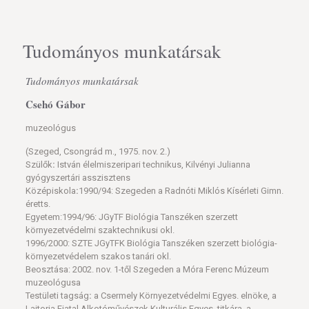
Tudományos munkatársak
Tudományos munkatársak
Csehó Gábor
muzeológus
(Szeged, Csongrád m., 1975. nov. 2.)
Szülők
:
István élelmiszeripari technikus, Kilvényi Julianna
gyógyszertári asszisztens
Középiskola
:
1990/94: Szegeden a Radnóti Miklós Kísérleti Gimn.
éretts.
Egyetem:1994/96: JGyTF Biológia Tanszéken szerzett
környezetvédelmi szaktechnikusi okl.
1996/2000: SZTE JGyTFK Biológia Tanszéken szerzett biológia-
környezetvédelem szakos tanári okl.
Beosztása: 2002. nov. 1-től Szegeden a Móra Ferenc Múzeum
muzeológusa
Testületi tagság
:
a Csermely Környezetvédelmi Egyes. elnöke, a
Lajtorja Fiatal Alkotóművészek Kulturális Egyes. titkára, a