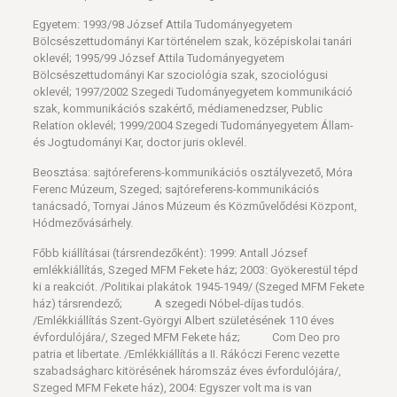
Egyetem: 1993/98 József Attila Tudományegyetem
Bölcsészettudományi Kar történelem szak, középiskolai tanári
oklevél; 1995/99 József Attila Tudományegyetem
Bölcsészettudományi Kar szociológia szak, szociológusi
oklevél; 1997/2002 Szegedi Tudományegyetem kommunikáció
szak, kommunikációs szakértő, médiamenedzser, Public
Relation oklevél; 1999/2004 Szegedi Tudományegyetem Állam-
és Jogtudományi Kar, doctor juris oklevél.
Beosztása: sajtóreferens-kommunikációs osztályvezető, Móra
Ferenc Múzeum, Szeged; sajtóreferens-kommunikációs
tanácsadó, Tornyai János Múzeum és Közművelődési Központ,
Hódmezővásárhely.
Főbb kiállításai (társrendezőként): 1999: Antall József
emlékkiállítás, Szeged MFM Fekete ház; 2003: Gyökerestül tépd
ki a reakciót. /Politikai plakátok 1945-1949/ (Szeged MFM Fekete
ház) társrendező; A szegedi Nóbel-díjas tudós.
/Emlékkiállítás Szent-Györgyi Albert születésének 110 éves
évfordulójára/, Szeged MFM Fekete ház; Com Deo pro
patria et libertate. /Emlékkiállítás a II. Rákóczi Ferenc vezette
szabadságharc kitörésének háromszáz éves évfordulójára/,
Szeged MFM Fekete ház), 2004: Egyszer volt ma is van