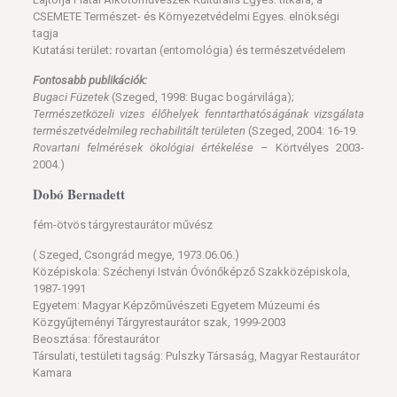
CSEMETE Természet- és Környezetvédelmi Egyes. elnökségi
tagja
Kutatási terület
:
rovartan (entomológia) és természetvédelem
Fontosabb publikációk:
Bugaci Füzetek
(Szeged, 1998: Bugac bogárvilága);
Természetközeli vizes élőhelyek fenntarthatóságának vizsgálata
természetvédelmileg
rechabilitált területen
(Szeged, 2004: 16-19.
Rovartani felmérések ökológiai értékelése
– Körtvélyes 2003-
2004.)
Dobó Bernadett
fém-ötvös tárgyrestaurátor művész
( Szeged, Csongrád megye, 1973.06.06.)
Középiskola: Széchenyi István Óvónőképző Szakközépiskola,
1987-1991
Egyetem: Magyar Képzőművészeti Egyetem Múzeumi és
Közgyűjteményi Tárgyrestaurátor szak, 1999-2003
Beosztása: főrestaurátor
Társulati, testületi tagság: Pulszky Társaság, Magyar Restaurátor
Kamara