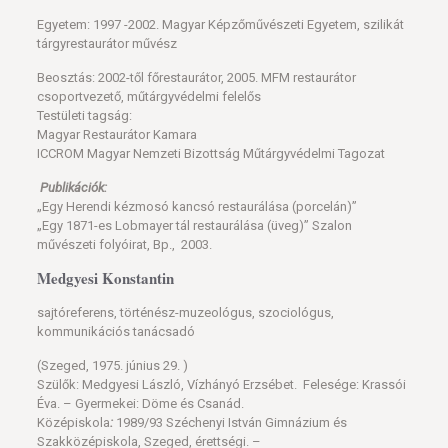
Egyetem: 1997 -2002. Magyar Képzőművészeti Egyetem, szilikát
tárgyrestaurátor művész
Beosztás: 2002-től főrestaurátor, 2005. MFM restaurátor
csoportvezető, műtárgyvédelmi felelős
Testületi tagság:
Magyar Restaurátor Kamara
ICCROM Magyar Nemzeti Bizottság Műtárgyvédelmi Tagozat
Publikációk:
„Egy Herendi kézmosó kancsó restaurálása (porcelán)”
„Egy 1871-es Lobmayer tál restaurálása (üveg)” Szalon
művészeti folyóirat, Bp., 2003.
Medgyesi Konstantin
sajtóreferens, történész-muzeológus, szociológus,
kommunikációs tanácsadó
(Szeged, 1975. június 29. )
Szülők: Medgyesi László, Vízhányó Erzsébet. Felesége: Krassói
Éva. – Gyermekei: Döme és Csanád.
Középiskola
:
1989/93 Széchenyi István Gimnázium és
Szakközépiskola, Szeged, érettségi. –