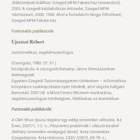
/Bábtörténeti kiállítás/ Szeged MFM Fekete ház társrendező,
2005: A szegedi kézilabdázás évtizedei, Szeged MFM
Vármúzeum, 2006: 1956. Ahol a forradalom lángja föllobbant,
Szeged MFM Fekete ház.
Fontosabb publikációk
Ujszászi Róbert
numizmatikus, segédmuzeológus.
(Csongrád, 1983. 07. 31.)
Középiskola: A csongrádi Batsányi János Gimnáziumban
érettségizett
Egyetem:Szegedi Tudományegyetem történelem – informatikus
könyvtáros szakképzésére nyert felvételt, ahol végzős hallgató
Beosztás: 2007-től a Móra Ferenc Múzeum munkatársa,
segédmuzeológusi minőségben, félállásban az éremtárban.
Fontosabb publikációk:
A CNH 98-as típusú rézpénz egy eddig ismeretlen változata.
Az
Érem, 2007/1, 1-2. o.;
Pénzverési problémák I. Ulászló korából
(Néhány ismeretlen verdejegyű denár).
Acta Universitas
Szegediensis. Acta Historica, CXXV (2007), 69-78. o.;