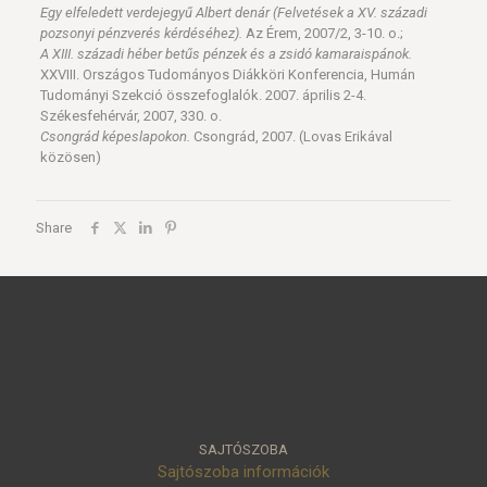
Egy elfeledett verdejegyű Albert denár (Felvetések a XV. századi
pozsonyi pénzverés kérdéséhez).
Az Érem, 2007/2, 3-10. o.;
A XIII. századi héber betűs pénzek és a zsidó kamaraispánok.
XXVIII. Országos Tudományos Diákköri Konferencia, Humán
Tudományi Szekció összefoglalók. 2007. április 2-4.
Székesfehérvár, 2007, 330. o.
Csongrád képeslapokon.
Csongrád, 2007. (Lovas Erikával
közösen)
Share
SAJTÓSZOBA
Sajtószoba információk