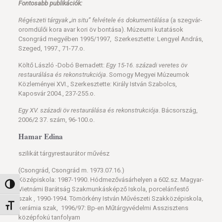
Fontosabb publikációk:
Régészeti tárgyak „in situ” felvétele és dokumentálása
(a szegvár-
oromdülői kora avar kori öv bontása). Múzeumi kutatások
Csongrád megyében 1995/1997, Szerkesztette: Lengyel András,
Szeged, 1997., 71-77.o.
Költő László -Dobó Bernadett:
Egy 15-16. századi veretes öv
restaurálása és rekonstrukciója
. Somogy Megyei Múzeumok
Közleményei XVI., Szerkesztette: Király István Szabolcs,
Kaposvár 2004., 237-255.o.
Egy XV. századi öv restaurálása és rekonstrukciója
. Bácsország,
2006/2 37. szám, 96-100.o.
Hamar Edina
szilikát tárgyrestaurátor művész
(Csongrád, Csongrád m. 1973.07.16.)
Középiskola: 1987-1990. Hódmezővásárhelyen a 602.sz. Magyar-
Nagy kontraszt váltása
Vietnámi Barátság Szakmunkásképző Iskola, porcelánfestő
szak , 1990-1994. Tömörkény István Művészeti Szakközépiskola,
Betűméret váltása
kerámia szak, 1996/97: Bp-en Műtárgyvédelmi Asszisztens
középfokú tanfolyam