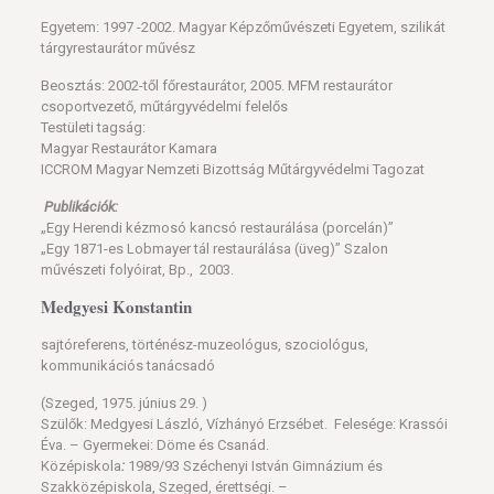
Egyetem: 1997 -2002. Magyar Képzőművészeti Egyetem, szilikát
tárgyrestaurátor művész
Beosztás: 2002-től főrestaurátor, 2005. MFM restaurátor
csoportvezető, műtárgyvédelmi felelős
Testületi tagság:
Magyar Restaurátor Kamara
ICCROM Magyar Nemzeti Bizottság Műtárgyvédelmi Tagozat
Publikációk:
„Egy Herendi kézmosó kancsó restaurálása (porcelán)”
„Egy 1871-es Lobmayer tál restaurálása (üveg)” Szalon
művészeti folyóirat, Bp., 2003.
Medgyesi Konstantin
sajtóreferens, történész-muzeológus, szociológus,
kommunikációs tanácsadó
(Szeged, 1975. június 29. )
Szülők: Medgyesi László, Vízhányó Erzsébet. Felesége: Krassói
Éva. – Gyermekei: Döme és Csanád.
Középiskola
:
1989/93 Széchenyi István Gimnázium és
Szakközépiskola, Szeged, érettségi. –