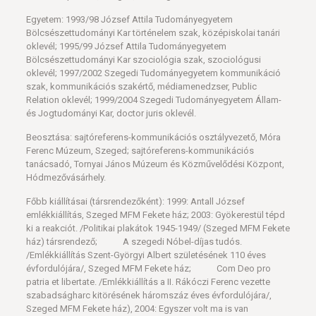
Egyetem: 1993/98 József Attila Tudományegyetem
Bölcsészettudományi Kar történelem szak, középiskolai tanári
oklevél; 1995/99 József Attila Tudományegyetem
Bölcsészettudományi Kar szociológia szak, szociológusi
oklevél; 1997/2002 Szegedi Tudományegyetem kommunikáció
szak, kommunikációs szakértő, médiamenedzser, Public
Relation oklevél; 1999/2004 Szegedi Tudományegyetem Állam-
és Jogtudományi Kar, doctor juris oklevél.
Beosztása: sajtóreferens-kommunikációs osztályvezető, Móra
Ferenc Múzeum, Szeged; sajtóreferens-kommunikációs
tanácsadó, Tornyai János Múzeum és Közművelődési Központ,
Hódmezővásárhely.
Főbb kiállításai (társrendezőként): 1999: Antall József
emlékkiállítás, Szeged MFM Fekete ház; 2003: Gyökerestül tépd
ki a reakciót. /Politikai plakátok 1945-1949/ (Szeged MFM Fekete
ház) társrendező; A szegedi Nóbel-díjas tudós.
/Emlékkiállítás Szent-Györgyi Albert születésének 110 éves
évfordulójára/, Szeged MFM Fekete ház; Com Deo pro
patria et libertate. /Emlékkiállítás a II. Rákóczi Ferenc vezette
szabadságharc kitörésének háromszáz éves évfordulójára/,
Szeged MFM Fekete ház), 2004: Egyszer volt ma is van