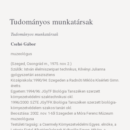
Tudományos munkatársak
Tudományos munkatársak
Csehó Gábor
muzeológus
(Szeged, Csongrád m., 1975. nov. 2.)
Szülők
:
István élelmiszeripari technikus, Kilvényi Julianna
gyógyszertári asszisztens
Középiskola
:
1990/94: Szegeden a Radnóti Miklós Kísérleti Gimn.
éretts.
Egyetem:1994/96: JGyTF Biológia Tanszéken szerzett
környezetvédelmi szaktechnikusi okl.
1996/2000: SZTE JGyTFK Biológia Tanszéken szerzett biológia-
környezetvédelem szakos tanári okl.
Beosztása: 2002. nov. 1-től Szegeden a Móra Ferenc Múzeum
muzeológusa
Testületi tagság
:
a Csermely Környezetvédelmi Egyes. elnöke, a
Lajtorja Fiatal Alkotóművészek Kulturális Egyes. titkára, a