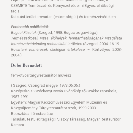
CSEMETE Természet- és Környezetvédelmi Egyes. elnökségi
tagja
Kutatási terület
:
rovartan (entomológia) és természetvédelem
Fontosabb publikációk:
Bugaci Füzetek
(Szeged, 1998: Bugac bogárvilága);
Természetközeli vizes élőhelyek fenntarthatóságának vizsgálata
természetvédelmileg
rechabilitált területen
(Szeged, 2004: 16-19.
Rovartani felmérések ökológiai értékelése
– Körtvélyes 2003-
2004.)
Dobó Bernadett
fém-ötvös tárgyrestaurátor művész
( Szeged, Csongrád megye, 1973.06.06.)
Középiskola: Széchenyi István Óvónőképző Szakközépiskola,
1987-1991
Egyetem: Magyar Képzőművészeti Egyetem Múzeumi és
Közgyűjteményi Tárgyrestaurátor szak, 1999-2003
Beosztása: főrestaurátor
Társulati, testületi tagság: Pulszky Társaság, Magyar Restaurátor
Kamara