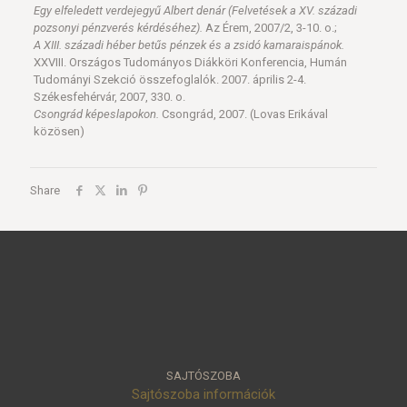
Egy elfeledett verdejegyű Albert denár (Felvetések a XV. századi
pozsonyi pénzverés kérdéséhez).
Az Érem, 2007/2, 3-10. o.;
A XIII. századi héber betűs pénzek és a zsidó kamaraispánok.
XXVIII. Országos Tudományos Diákköri Konferencia, Humán
Tudományi Szekció összefoglalók. 2007. április 2-4.
Székesfehérvár, 2007, 330. o.
Csongrád képeslapokon.
Csongrád, 2007. (Lovas Erikával
közösen)
Share
SAJTÓSZOBA
Sajtószoba információk