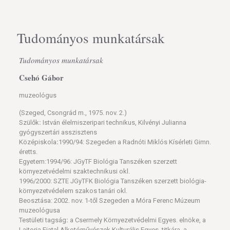
Tudományos munkatársak
Tudományos munkatársak
Csehó Gábor
muzeológus
(Szeged, Csongrád m., 1975. nov. 2.)
Szülők
:
István élelmiszeripari technikus, Kilvényi Julianna
gyógyszertári asszisztens
Középiskola
:
1990/94: Szegeden a Radnóti Miklós Kísérleti Gimn.
éretts.
Egyetem:1994/96: JGyTF Biológia Tanszéken szerzett
környezetvédelmi szaktechnikusi okl.
1996/2000: SZTE JGyTFK Biológia Tanszéken szerzett biológia-
környezetvédelem szakos tanári okl.
Beosztása: 2002. nov. 1-től Szegeden a Móra Ferenc Múzeum
muzeológusa
Testületi tagság
:
a Csermely Környezetvédelmi Egyes. elnöke, a
Lajtorja Fiatal Alkotóművészek Kulturális Egyes. titkára, a