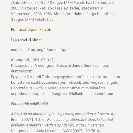
/Bábtörténeti kiállítás/ Szeged MFM Fekete ház társrendező,
2005: A szegedi kézilabdázás évtizedei, Szeged MFM
Vármúzeum, 2006: 1956. Ahol a forradalom lángja föllobbant,
Szeged MFM Fekete ház.
Fontosabb publikációk
Ujszászi Róbert
numizmatikus, segédmuzeológus.
(Csongrád, 1983. 07. 31.)
Középiskola: A csongrádi Batsányi János Gimnáziumban
érettségizett
Egyetem:Szegedi Tudományegyetem történelem – informatikus
könyvtáros szakképzésére nyert felvételt, ahol végzős hallgató
Beosztás: 2007-től a Móra Ferenc Múzeum munkatársa,
segédmuzeológusi minőségben, félállásban az éremtárban.
Fontosabb publikációk:
A CNH 98-as típusú rézpénz egy eddig ismeretlen változata.
Az
Érem, 2007/1, 1-2. o.;
Pénzverési problémák I. Ulászló korából
(Néhány ismeretlen verdejegyű denár).
Acta Universitas
Szegediensis. Acta Historica, CXXV (2007), 69-78. o.;