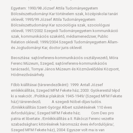
Egyetem: 1993/98 József Attila Tudományegyetem
Bölcsészettudományi Kar történelem szak, középiskolai tanári
oklevél; 1995/99 József Attila Tudományegyetem
Bölcsészettudományi Kar szociológia szak, szociológusi
oklevél; 1997/2002 Szegedi Tudományegyetem kommunikáció
szak, kommunikációs szakértő, médiamenedzser, Public
Relation oklevél; 1999/2004 Szegedi Tudományegyetem Állam-
és Jogtudományi Kar, doctor juris oklevél.
Beosztása: sajtóreferens-kommunikációs osztályvezető, Móra
Ferenc Múzeum, Szeged; sajtóreferens-kommunikációs
tanácsadó, Tornyai János Múzeum és Közművelődési Központ,
Hódmezővásárhely.
Főbb kiállításai (társrendezőként): 1999: Antall József
emlékkiállítás, Szeged MFM Fekete ház; 2003: Gyökerestül tépd
ki a reakciót. /Politikai plakátok 1945-1949/ (Szeged MFM Fekete
ház) társrendező; A szegedi Nóbel-díjas tudós.
/Emlékkiállítás Szent-Györgyi Albert születésének 110 éves
évfordulójára/, Szeged MFM Fekete ház; Com Deo pro
patria et libertate. /Emlékkiállítás a II. Rákóczi Ferenc vezette
szabadságharc kitörésének háromszáz éves évfordulójára/,
Szeged MFM Fekete ház), 2004: Egyszer volt ma is van