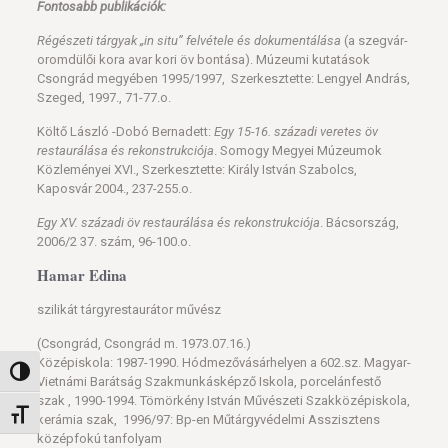
Fontosabb publikációk:
Régészeti tárgyak „in situ” felvétele és dokumentálása
(a szegvár-
oromdülői kora avar kori öv bontása). Múzeumi kutatások
Csongrád megyében 1995/1997, Szerkesztette: Lengyel András,
Szeged, 1997., 71-77.o.
Költő László -Dobó Bernadett:
Egy 15-16. századi veretes öv
restaurálása és rekonstrukciója
. Somogy Megyei Múzeumok
Közleményei XVI., Szerkesztette: Király István Szabolcs,
Kaposvár 2004., 237-255.o.
Egy XV. századi öv restaurálása és rekonstrukciója
. Bácsország,
2006/2 37. szám, 96-100.o.
Hamar Edina
szilikát tárgyrestaurátor művész
(Csongrád, Csongrád m. 1973.07.16.)
Középiskola: 1987-1990. Hódmezővásárhelyen a 602.sz. Magyar-
Nagy kontraszt váltása
Vietnámi Barátság Szakmunkásképző Iskola, porcelánfestő
szak , 1990-1994. Tömörkény István Művészeti Szakközépiskola,
Betűméret váltása
kerámia szak, 1996/97: Bp-en Műtárgyvédelmi Asszisztens
középfokú tanfolyam