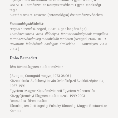
CSEMETE Természet- és Környezetvédelmi Egyes. elnökségi
tagja
Kutatási terület
:
rovartan (entomológia) és természetvédelem
Fontosabb publikációk:
Bugaci Füzetek
(Szeged, 1998: Bugac bogárvilága);
Természetközeli vizes élőhelyek fenntarthatóságának vizsgálata
természetvédelmileg
rechabilitált területen
(Szeged, 2004: 16-19.
Rovartani felmérések ökológiai értékelése
– Körtvélyes 2003-
2004.)
Dobó Bernadett
fém-ötvös tárgyrestaurátor művész
( Szeged, Csongrád megye, 1973.06.06.)
Középiskola: Széchenyi István Óvónőképző Szakközépiskola,
1987-1991
Egyetem: Magyar Képzőművészeti Egyetem Múzeumi és
Közgyűjteményi Tárgyrestaurátor szak, 1999-2003
Beosztása: főrestaurátor
Társulati, testületi tagság: Pulszky Társaság, Magyar Restaurátor
Kamara