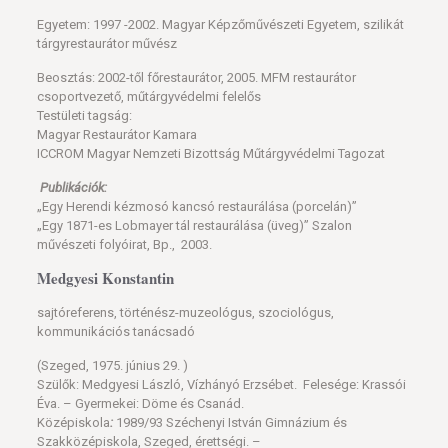
Egyetem: 1997 -2002. Magyar Képzőművészeti Egyetem, szilikát
tárgyrestaurátor művész
Beosztás: 2002-től főrestaurátor, 2005. MFM restaurátor
csoportvezető, műtárgyvédelmi felelős
Testületi tagság:
Magyar Restaurátor Kamara
ICCROM Magyar Nemzeti Bizottság Műtárgyvédelmi Tagozat
Publikációk:
„Egy Herendi kézmosó kancsó restaurálása (porcelán)”
„Egy 1871-es Lobmayer tál restaurálása (üveg)” Szalon
művészeti folyóirat, Bp., 2003.
Medgyesi Konstantin
sajtóreferens, történész-muzeológus, szociológus,
kommunikációs tanácsadó
(Szeged, 1975. június 29. )
Szülők: Medgyesi László, Vízhányó Erzsébet. Felesége: Krassói
Éva. – Gyermekei: Döme és Csanád.
Középiskola
:
1989/93 Széchenyi István Gimnázium és
Szakközépiskola, Szeged, érettségi. –