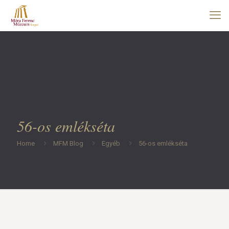
56-os emlékséta
Home
MFM Blog
Egyéb
56-os emlékséta