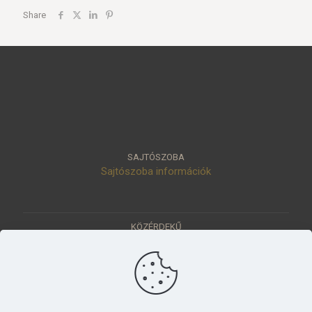
Share
SAJTÓSZOBA
Sajtószoba információk
KÖZÉRDEKŰ
Közérdekű adatok
Értéktár
Ásatások
Pályázatok
KÜLDETÉSÜNK