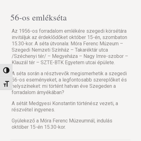
56-os emlékséta
Az 1956-os forradalom emlékére szegedi körsétára
invitáljuk az érdeklődőket október 15-én, szombaton
15.30-kor. A séta útvonala: Móra Ferenc Múzeum –
Szegedi Nemzeti Színház – Takaréktár utca
/Széchenyi tér/ – Megyeháza – Nagy Imre-szobor –
Klauzál tér – SZTE-BTK Egyetem utcai épülete.
Nagy kontraszt váltása
A séta során a résztvevők megismerhetik a szegedi
56-os eseményeket, a legfontosabb szereplőket és
Betűméret váltása
helyszíneket: mi történt hatvan éve Szegeden a
forradalom árnyékában?
A sétát Medgyesi Konstantin történész vezeti, a
részvétel ingyenes.
Gyülekező a Móra Ferenc Múzeumnál, indulás
október 15-én 15.30-kor.