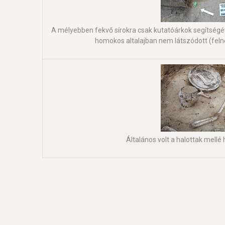
A mélyebben fekvő sírokra csak kutatóárkok segítségével
homokos altalajban nem látszódott (feln
Általános volt a halottak mellé 