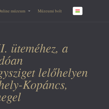
Online múzeum
Múzeumi bolt
I. üteméhez, a
ódóan
sziget lelőhelyen
rhely-Kopáncs,
megel