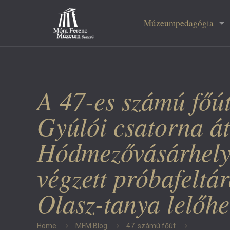
Múzeumpedagógia
A 47-es számú főút
Gyúlói csatorna á
Hódmezővásárhely-
végzett próbafelt
Olasz-tanya lelőhe
Home
MFM Blog
47. számú főút