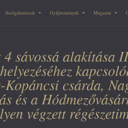
Szolgáltatások
Gyűjtemények
Magazin
 4 sávossá alakítása II
thelyezéséhez kapcsol
Kopáncsi csárda, Nagy
árás és a Hódmezővásá
lyen végzett régészeti