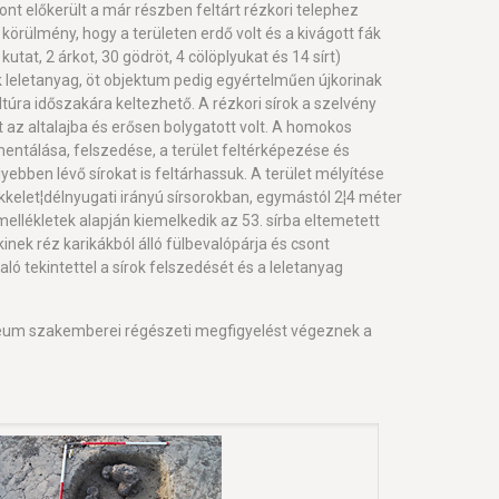
nt előkerült a már részben feltárt rézkori telephez
örülmény, hogy a területen erdő volt és a kivágott fák
at, 2 árkot, 30 gödröt, 4 cölöplyukat és 14 sírt)
k leletanyag, öt objektum pedig egyértelműen újkorinak
túra időszakára keltezhető. A rézkori sírok a szelvény
z altalajba és erősen bolygatott volt. A homokos
mentálása, felszedése, a terület feltérképezése és
bben lévő sírokat is feltárhassuk. A terület mélyítése
kkelet¦délnyugati irányú sírsorokban, egymástól 2¦4 méter
mellékletek alapján kiemelkedik az 53. sírba eltemetett
kinek réz karikákból álló fülbevalópárja és csont
ó tekintettel a sírok felszedését és a leletanyag
zeum szakemberei régészeti megfigyelést végeznek a