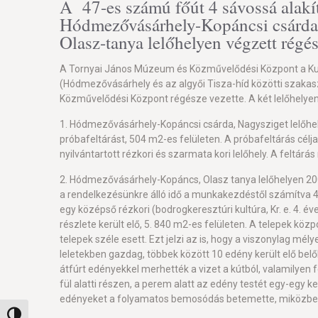
A 47-es számú főút 4 sávossá alakí
Hódmezővásárhely-Kopáncsi csárda, 
Olasz-tanya lelőhelyen végzett régé
A Tornyai János Múzeum és Közművelődési Központ a Kult
(Hódmezővásárhely és az algyői Tisza-híd közötti szakas
Közművelődési Központ régésze vezette. A két lelőhelyen
1. Hódmezővásárhely-Kopáncsi csárda, Nagysziget lelőhel
próbafeltárást, 504 m2-es felületen. A próbafeltárás célj
nyilvántartott rézkori és szarmata kori lelőhely. A feltár
2. Hódmezővásárhely-Kopáncs, Olasz tanya lelőhelyen 2008.
a rendelkezésünkre álló idő a munkakezdéstől számítva 4
egy középső rézkori (bodrogkeresztúri kultúra, Kr. e. 4. éve
részlete került elő, 5. 840 m2-es felületen. A telepek kö
telepek széle esett. Ezt jelzi az is, hogy a viszonylag mély
leletekben gazdag, többek között 10 edény került elő belől
átfúrt edényekkel merhették a vizet a kútból, valamilyen f
fül alatti részen, a perem alatt az edény testét egy-egy ke
edényeket a folyamatos bemosódás betemette, miközben
Nagy kontraszt váltása