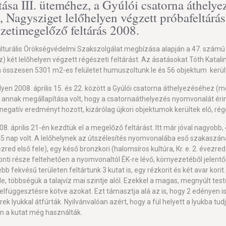
tása III. üteméhez, a Gyúlói csatorna áthely
Nagysziget lelőhelyen végzett próbafeltár
szetimegelőző feltárás 2008.
urális Örökségvédelmi Szakszolgálat megbízása alapján a 47. számú f
z) két lelőhelyen végzett régészeti feltárást. Az ásatásokat Tóth Kat
 összesen 5301 m2-es felületet humuszoltunk le és 56 objektum került
yen 2008. április 15. és 22. között a Gyúlói csatorna áthelyezéséhez 
a annak megállapítása volt, hogy a csatornaáthelyezés nyomvonalát érinti
ás negatív eredményt hozott, kizárólag újkori objektumok kerültek elő, ré
 április 21-én kezdtük el a megelőző feltárást. Itt már jóval nagyobb,
5 nap volt. A lelőhelynek az útszélesítés nyomvonalába eső szakaszán
zred első fele), egy késő bronzkori (halomsíros kultúra, Kr. e. 2. évezred
zponti része feltehetően a nyomvonaltól ÉK-re lévő, környezetéből jelent
ebb fekvésű területen feltártunk 3 kutat is, egy rézkorit és két avar kori
e, többségük a talajvíz mai szintje alól. Ezekkel a magas, megnyúlt tes
elfüggesztésre kötve azokat. Ezt támasztja alá az is, hogy 2 edényen is 
rek lyukkal átfúrták. Nyilvánvalóan azért, hogy a fül helyett a lyukba t
 a kutat még használták.