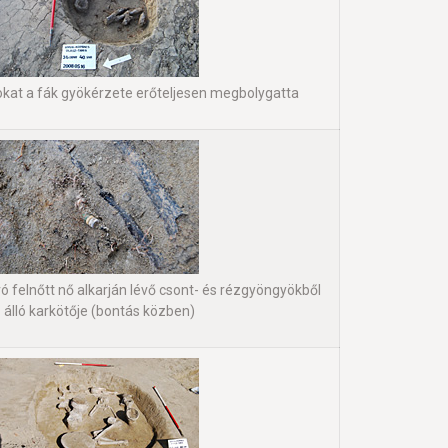
okat a fák gyökérzete erőteljesen megbolygatta
ó felnőtt nő alkarján lévő csont- és rézgyöngyökből
álló karkötője (bontás közben)