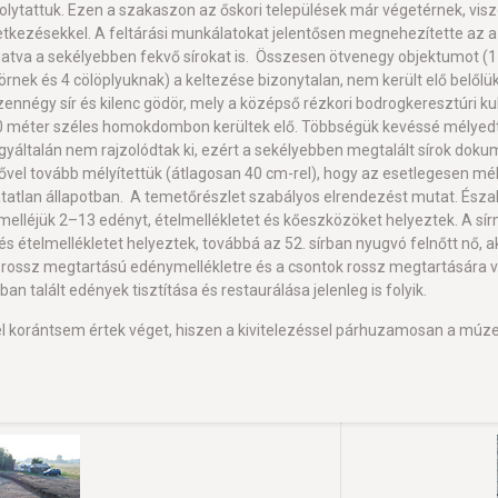
lytattuk. Ezen a szakaszon az őskori települések már végetérnek, viszo
tkezésekkel. A feltárási munkálatokat jelentősen megnehezítette az a k
atva a sekélyebben fekvő sírokat is. Összesen ötvenegy objektumot (1 kut
rnek és 4 cölöplyuknak) a keltezése bizonytalan, nem került elő belőlü
zennégy sír és kilenc gödör, mely a középső rézkori bodrogkeresztúri kul
0 méter széles homokdombon kerültek elő. Többségük kevéssé mélyedt a
egyáltalán nem rajzolódtak ki, ezért a sekélyebben megtalált sírok doku
el tovább mélyítettük (átlagosan 40 cm-rel), hogy az esetlegesen mélye
gatatlan állapotban. A temetőrészlet szabályos elrendezést mutat. Észa
 melléjük 2–13 edényt, ételmellékletet és kőeszközöket helyeztek. A sír
t és ételmellékletet helyeztek, továbbá az 52. sírban nyugvó felnőtt nő, a
 rossz megtartású edénymellékletre és a csontok rossz megtartására val
n talált edények tisztítása és restaurálása jelenleg is folyik.
l korántsem értek véget, hiszen a kivitelezéssel párhuzamosan a mú