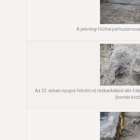
A jelenlegi főúttal párhuzamosa
Az 52. sírban nyugvó felnőtt nő rézkarikákból álló fül
(bontás köz