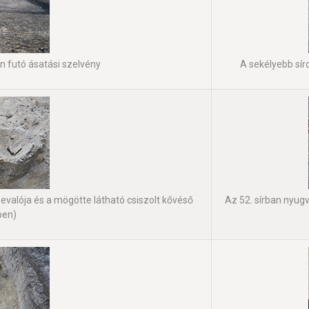
n futó ásatási szelvény
A sekélyebb sír
bevalója és a mögötte látható csiszolt kővéső
Az 52. sírban nyugv
ben)