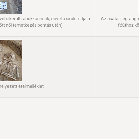
 sikerült rábukkannunk, mivel a sírok foltja a
Az ásatás legrangos
őtt női temetkezés bontás után)
főúthoz kö
helyezett ételmelléklet