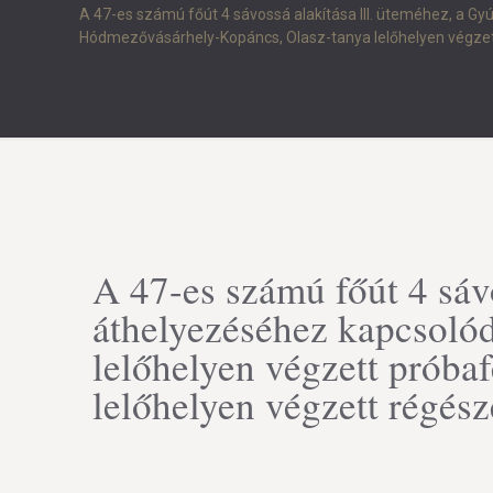
A 47-es számú főút 4 sávossá alakítása III. üteméhez, a G
Hódmezővásárhely-Kopáncs, Olasz-tanya lelőhelyen végze
A 47-es számú főút 4 sávo
áthelyezéséhez kapcsoló
lelőhelyen végzett próba
lelőhelyen végzett régés