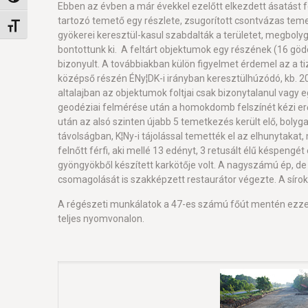
Ebben az évben a már évekkel ezelőtt elkezdett ásatást fo
tartozó temető egy részlete, zsugorított csontvázas teme
Betűméret váltása
gyökerei keresztül-kasul szabdalták a területet, megbolyg
bontottunk ki. A feltárt objektumok egy részének (16 gödö
bizonyult. A továbbiakban külön figyelmet érdemel az a ti
középső részén ÉNy¦DK-i irányban keresztülhúzódó, kb. 2
altalajban az objektumok foltjai csak bizonytalanul vagy 
geodéziai felmérése után a homokdomb felszínét kézi erőv
után az alsó szinten újabb 5 temetkezés került elő, boly
távolságban, K¦Ny-i tájolással temették el az elhunytakat,
felnőtt férfi, aki mellé 13 edényt, 3 retusált élű késpengé
gyöngyökből készített karkötője volt. A nagyszámú ép, de
csomagolását is szakképzett restaurátor végezte. A sírokba
A régészeti munkálatok a 47-es számú főút mentén ezze
teljes nyomvonalon.