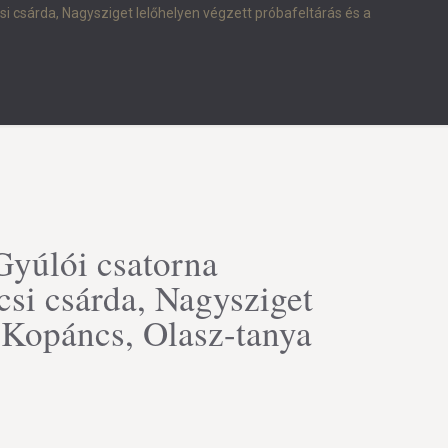
 csárda, Nagysziget lelőhelyen végzett próbafeltárás és a
 Gyúlói csatorna
si csárda, Nagysziget
-Kopáncs, Olasz-tanya