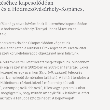
ezéséhez kapcsolódóan
ás és a Hódmezővásárhely-Kopáncs,
őút négy sávra bővítésének III. üteméhez kapcsolódóan
alin a hódmezővásárhelyi Tornyai János Múzeum és
 elő.
(mederkorrekciójához) kapcsolódóan végeztünk
-e a területen a Kulturális Örökségvédelmi Hivatal által
gészeti korú leletanyagot, objektumot nem találtunk.
 4. 500 m2-es felületet kellett megvizsgálnunk. Mindehhez
ak egy részét már 2002-ben és 2003-ban feltártuk. Ekkor
 közepe) és egy avar kori (Kr. u. 6-9. század) település
ősen kiemelkedő dombháton található. A feltárt területre a
t. Különösen a rézkori, közel 4 méter mély kút volt
tű, viszonylag szűkebb szájú, füles vagy a peremük alatt
megfigyeltük, hogy miután az egyik fülük letörött, a letört
udják fűzni a felfüggesztő zsineget. A bepotyogott