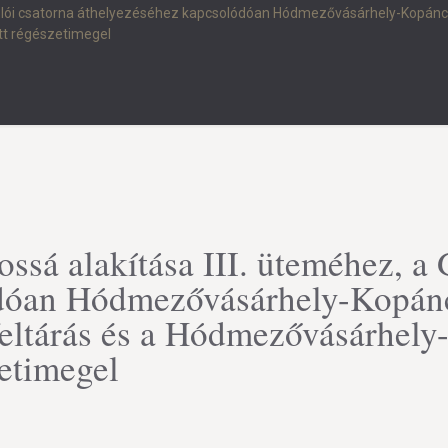
yúlói csatorna áthelyezéséhez kapcsolódóan Hódmezővásárhely-Kopáncsi
tt régészetimegel
ssá alakítása III. üteméhez, a
dóan Hódmezővásárhely-Kopánc
feltárás és a Hódmezővásárhely
zetimegel