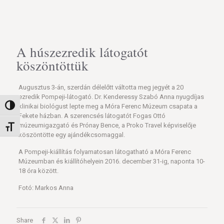
A húszezredik látogatót
köszöntöttük
Augusztus 3-án, szerdán délelőtt váltotta meg jegyét a 20
ezredik Pompeji-látogató. Dr. Kenderessy Szabó Anna nyugdíjas
klinikai biológust lepte meg a Móra Ferenc Múzeum csapata a
Nagy kontraszt váltása
Fekete házban. A szerencsés látogatót Fogas Ottó
múzeumigazgató és Prónay Bence, a Proko Travel képviselője
Betűméret váltása
köszöntötte egy ajándékcsomaggal.
A Pompeji-kiállítás folyamatosan látogatható a Móra Ferenc
Múzeumban és kiállítóhelyein 2016. december 31-ig, naponta 10-
18 óra között.
Fotó: Markos Anna
Share