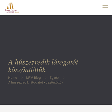
A húszezredik látogatót
köszöntöttük
Home
MFM Blog
Egyéb
A húszezredik látogatót köszöntöttük