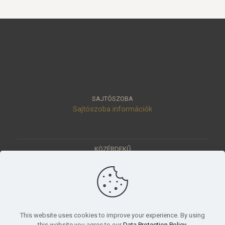
SAJTÓSZOBA
Sajtószoba információk
KÖZÉRDEKŰ
Közérdekű adatok
Értéktár
Ásatások
Pályázatok
KÜLDETÉSÜNK
This website uses cookies to improve your experience. By using
Tudományos beszámoló, küldetésnyilatkozat
this website you agree to our
Data Protection Policy
.