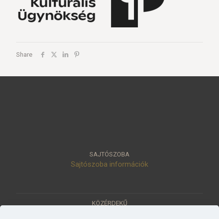
Share
SAJTÓSZOBA
Sajtószoba információk
KÖZÉRDEKŰ