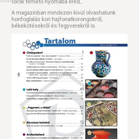
török temető nyomába ered, .
A magazinban mindezen kívül olvashatunk
honfoglalás kori hajfonatkorongokról,
békekötésekről és fegyverekről is.