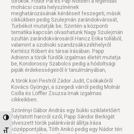
törökök. Fodor Pál és Pap Norbert a legendás
mohácsi csata helyszínének
meghatározásának kérdéseit feszegeti, másik
cikkükben pedig Szulejmán zarándokvárosát,
Turbékot mutatják be. Szintén a központi
tematika kapcsán olvashatunk Nagy Szulejmán
szultán zarándokvárosáról Hancz Erika tollából,
valamint a szolnoki szandzsákszékhelyről
Kertész Róbert és társai írásában. Papp
Adrienn a török fürdők izgalmas életét mutatja
be, Kondorossy Szabolcs pedig a hódoltsági
pipák érdekességeiről ír tanulmányában,
A török kori Pestről Zádor Judit, Csókakőről
Kovács Gyöngyi, a szegedi várról pedig Molnár
Csilla és Löffler Zsuzsa írnak izgalmas
cikkeikben.
Szörényi Gábor András egy bükki sziklatetőért
folytatott harcról szól, Papp Sándor Berkigát
Nagy kontraszt váltása
elveszett török palánkvárát állítja írása
középpontjába, Tóth Anikó pedig egy Nádor téri
Betűméret váltása