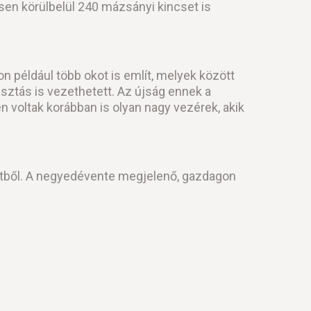
sen körülbelül 240 mázsányi kincset is
n például több okot is említ, melyek között
asztás is vezethetett. Az újság ennek a
n voltak korábban is olyan nagy vezérek, akik
etből. A negyedévente megjelenő, gazdagon