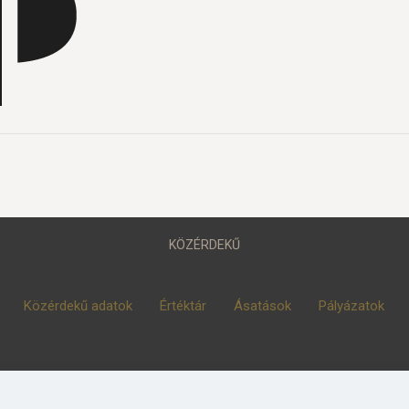
KÖZÉRDEKŰ
Közérdekű adatok
Értéktár
Ásatások
Pályázatok
© 2023 Móra Ferenc Múzeum, Szeged