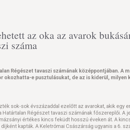
ehetett az oka az avarok bukás
szi száma
rtalan Régészet tavaszi számának középpontjában. A 
or okozhatta-e pusztulásukat, de az is kiderül, milyen
zték sok-sok évszázaddal ezelőtt az avarokat, akik egy er
 Határtalan Régészet tavaszi számának főszereplői. A jel
kmázsányi értékes kincs feküdt hosszú éveken át. A ki
 díjként kapták. A Keletrómai Császárság ugyanis a 6. sz