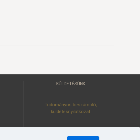
KÜLDETÉSÜNK
Tudományos beszámoló,
küldetésnyilatkozat