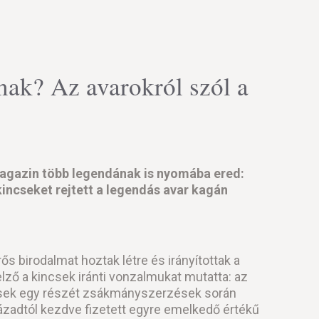
ának? Az avarokról szól a
magazin több legendának is nyomába ered:
 kincseket rejtett a legendás avar kagán
ős birodalmat hoztak létre és irányítottak a
ző a kincsek iránti vonzalmukat mutatta: az
ncsek egy részét zsákmányszerzések során
ázadtól kezdve fizetett egyre emelkedő értékű