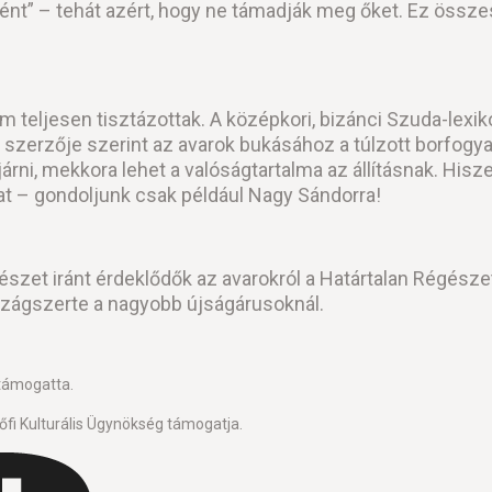
ént” – tehát azért, hogy ne támadják meg őket. Ez össze
 teljesen tisztázottak. A középkori, bizánci Szuda-lexiko
n szerzője szerint az avarok bukásához a túlzott borfogy
rni, mekkora lehet a valóságtartalma az állításnak. Hisze
kat – gondoljunk csak például Nagy Sándorra!
szet iránt érdeklődők az avarokról a Határtalan Régész
rszágszerte a nagyobb újságárusoknál.
 támogatta.
fi Kulturális Ügynökség támogatja.