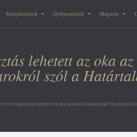
Szolgáltatások
Gyűjtemények
Magazin
ztás lehetett az oka az
rokról szól a Határtal
zott borfogyasztás lehetett az oka az avarok bukásának? Az avarokról