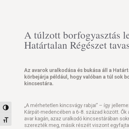
A túlzott borfogyasztás l
Határtalan Régészet tava
Az avarok uralkodása és bukása áll a Hatá
körbejárja például, hogy valóban a túl sok b
kincsestára.
„A mérhetetlen kincsvágy rabjai” – így jelleme
Nagy kontraszt váltása
Kárpát-medencében a 6-8. század között. Ők a
avar kagán, azaz uralkodó kincsestárában so
Betűméret váltása
szerezték meg, másik részét viszont egyfajta