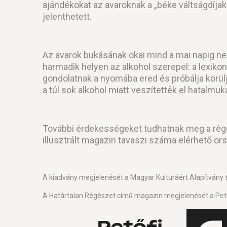
ajándékokat az avaroknak a „béke váltságdíjak
jelenthetett.
Az avarok bukásának okai mind a mai napig nem
harmadik helyen az alkohol szerepel: a lexiko
gondolatnak a nyomába ered és próbálja körüljá
a túl sok alkohol miatt veszítették el hatalmu
További érdekességeket tudhatnak meg a régé
illusztrált magazin tavaszi száma elérhető o
A kiadvány megjelenését a Magyar Kulturáért Alapítvány
A Határtalan Régészet című magazin megjelenését a Pető