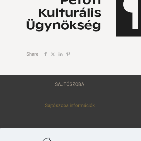
Share
SAJTÓSZOBA
Sajtószoba információk