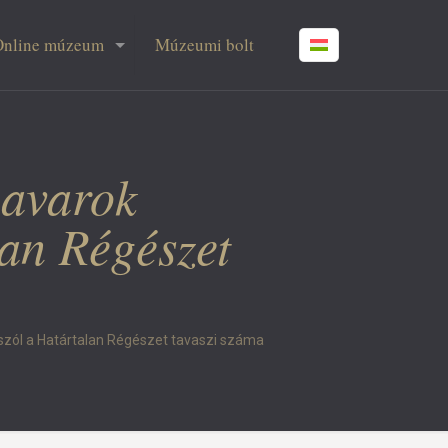
Online múzeum
Múzeumi bolt
 avarok
an Régészet
 szól a Határtalan Régészet tavaszi száma