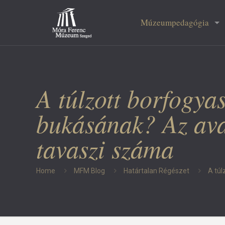
Múzeumpedagógia
A túlzott borfogyas
bukásának? Az ava
tavaszi száma
Home
MFM Blog
Határtalan Régészet
A túl