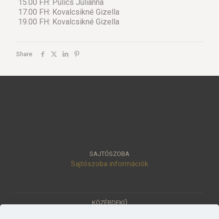
15.00 FH: Pulics Julianna
17.00 FH: Kovalcsikné Gizella
19.00 FH: Kovalcsikné Gizella
Share
SAJTÓSZOBA
Sajtószoba információk
KÖZÉRDEKŰ