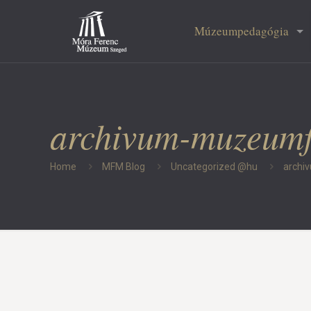
Múzeumpedagógia
archivum-muzeumf
Home
MFM Blog
Uncategorized @hu
archi