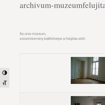
archivum-muzeumfelujit
Az üres múzeum,
a közintézmény kiállítóhelyei a felújítás előtt
Nagy kontraszt váltása
Betűméret váltása