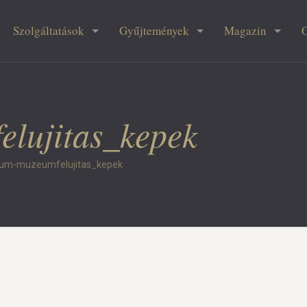
Szolgáltatások
Gyűjtemények
Magazin
elujitas_kepek
vum-muzeumfelujitas_kepek