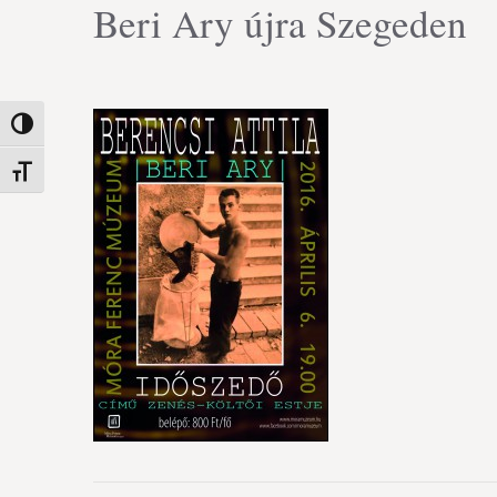
Beri Ary újra Szegeden
Nagy kontraszt váltása
Betűméret váltása