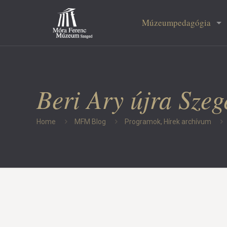
Múzeumpedagógia
Beri Ary újra Sze
Home
MFM Blog
Programok, Hírek archívum