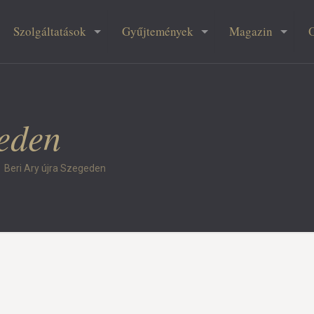
Szolgáltatások
Gyűjtemények
Magazin
geden
Beri Ary újra Szegeden