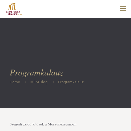
Programkalauz
Home
MFM Blog
Programkalauz
Szegedi zsidó fotósok a Móra-múzeumban