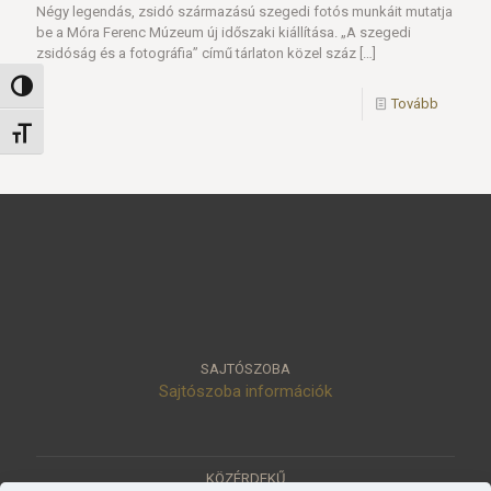
Négy legendás, zsidó származású szegedi fotós munkáit mutatja
be a Móra Ferenc Múzeum új időszaki kiállítása. „A szegedi
zsidóság és a fotográfia” című tárlaton közel száz
[…]
Nagy kontraszt váltása
Tovább
Betűméret váltása
SAJTÓSZOBA
Sajtószoba információk
KÖZÉRDEKŰ