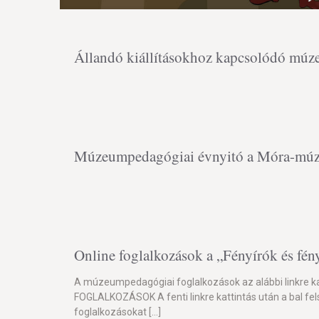
Állandó kiállításokhoz kapcsolódó mú
Múzeumpedagógiai évnyitó a Móra-múz
Online foglalkozások a „Fényírók és fény
A múzeumpedagógiai foglalkozások az alábbi linkre 
FOGLALKOZÁSOK A fenti linkre kattintás után a bal fels
foglalkozásokat
[…]