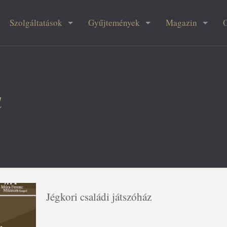
Szolgáltatások
Gyűjtemények
Magazin
a
Jégkori családi játszóház