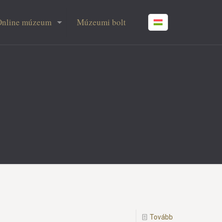
Online múzeum
Múzeumi bolt
Tovább