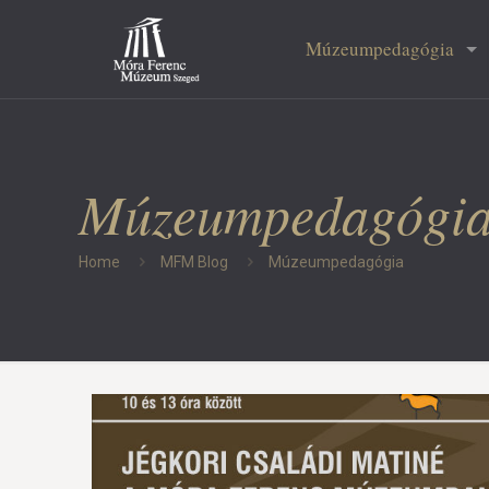
Múzeumpedagógia
Múzeumpedagógi
Home
MFM Blog
Múzeumpedagógia