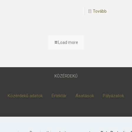
Tovább
Load more
KÖZÉRDEKŰ
Közérdekű adatok
Értéktár
Ásatások
Pályázatok
© 2023 Móra Ferenc Múzeum, Szeged