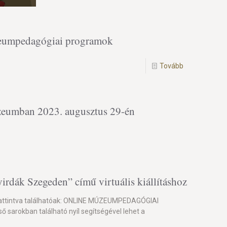
zeumpedagógiai programok
Tovább
eumban 2023. augusztus 29-én
irdák Szegeden” című virtuális kiállításhoz
kattintva találhatóak: ONLINE MÚZEUMPEDAGÓGIAI
ő sarokban található nyíl segítségével lehet a