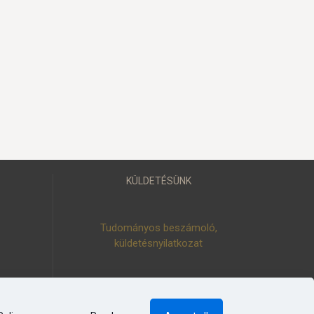
KÜLDETÉSÜNK
Tudományos beszámoló,
küldetésnyilatkozat