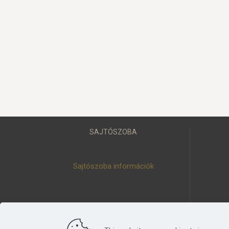
SAJTÓSZOBA
Sajtószoba információk