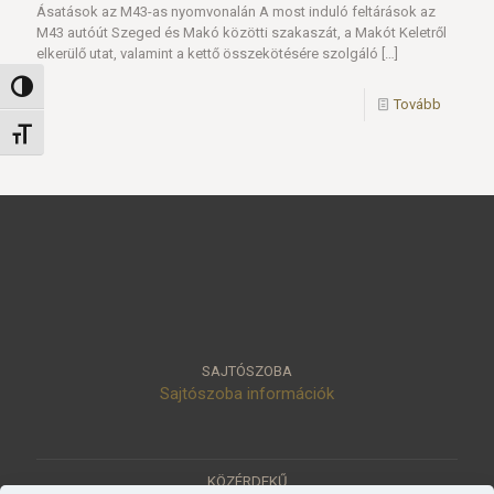
Ásatások az M43-as nyomvonalán A most induló feltárások az
M43 autóút Szeged és Makó közötti szakaszát, a Makót Keletről
elkerülő utat, valamint a kettő összekötésére szolgáló
[…]
Nagy kontraszt váltása
Tovább
Betűméret váltása
SAJTÓSZOBA
Sajtószoba információk
KÖZÉRDEKŰ