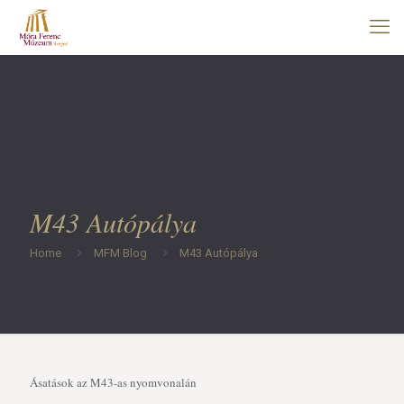
M43 Autópálya
Home
MFM Blog
M43 Autópálya
Ásatások az M43-as nyomvonalán