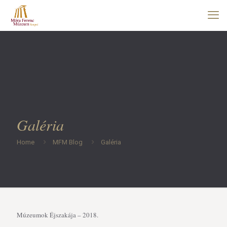
Galéria
Home
MFM Blog
Galéria
Múzeumok Éjszakája – 2018.