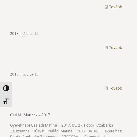
Tovább
2018. március 15.
Tovább
2018. március 15.
Tovább
Nagy kontraszt váltása
Betűméret váltása
Családi Matinék – 2017.
Gyereknapi Családi Matiné – 2017. 05. 27. Fotók: Czabarka
Zsuzsanna Húsvéti Családi Matiné – 2017. 04.08. – Fekete ház
Fotók: Czabarka Zsuzsanna; SZEGEDma Farsangi
[…]