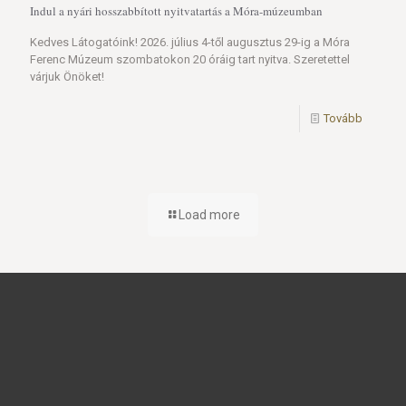
Indul a nyári hosszabbított nyitvatartás a Móra-múzeumban
Kedves Látogatóink! 2026. július 4-től augusztus 29-ig a Móra
Ferenc Múzeum szombatokon 20 óráig tart nyitva. Szeretettel
várjuk Önöket!
Tovább
Load more