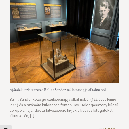
Ajándék tárlatvezetés Bálint Sándor születésnapja alkalmából
Bálint Sándor közelgő születésnapja alkalmából (122 éves lenne
idén) és a számára különösen fontos Havi Boldogasszony búcsú
apropóján ajándék tárlatvezetésre hívjuk a kedves látogatókat
július 31-én,
[…]