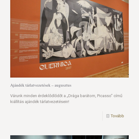
Ajándék tárlatvezetések – augusztus
Várunk minden érdeklődlődőt a „Drága barátom, Picasso” című
kiállítás ajándék tárlatvezetésein!
Tovább