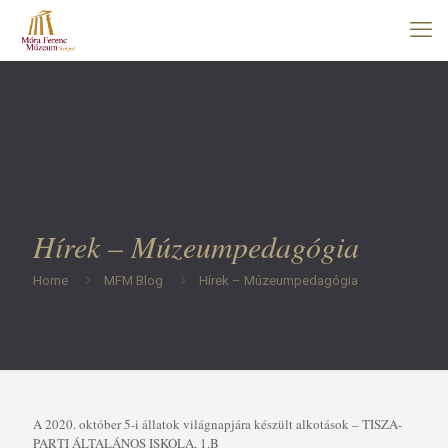
Hírek – Múzeumpedagógia
Home
MFM Blog
Hírek – Múzeumpedagógia
A 2020. október 5-i állatok világnapjára készült alkotások – TISZA-
PARTI ÁLTALÁNOS ISKOLA, 1.B