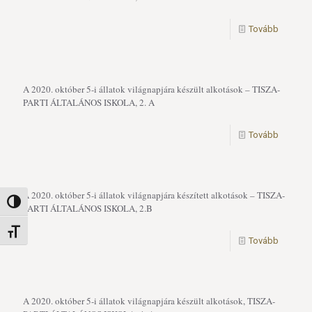
Tovább
A 2020. október 5-i állatok világnapjára készült alkotások – TISZA-
PARTI ÁLTALÁNOS ISKOLA, 2. A
Tovább
A 2020. október 5-i állatok világnapjára készített alkotások – TISZA-
Nagy kontraszt váltása
PARTI ÁLTALÁNOS ISKOLA, 2.B
Betűméret váltása
Tovább
A 2020. október 5-i állatok világnapjára készült alkotások, TISZA-