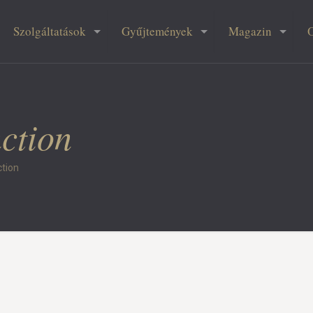
Szolgáltatások
Gyűjtemények
Magazin
nction
ction