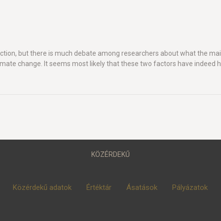
nction, but there is much debate among researchers about what the ma
limate change. It seems most likely that these two factors have indeed 
KÖZÉRDEKŰ
Közérdekű adatok
Értéktár
Ásatások
Pályázatok