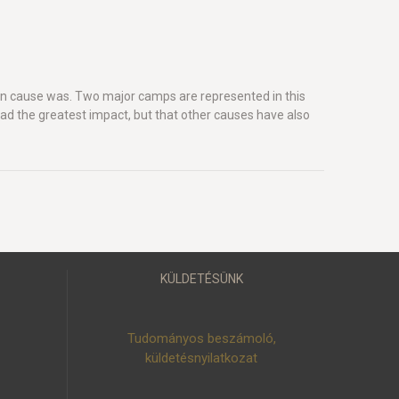
in cause was. Two major camps are represented in this
had the greatest impact, but that other causes have also
KÜLDETÉSÜNK
Tudományos beszámoló,
küldetésnyilatkozat