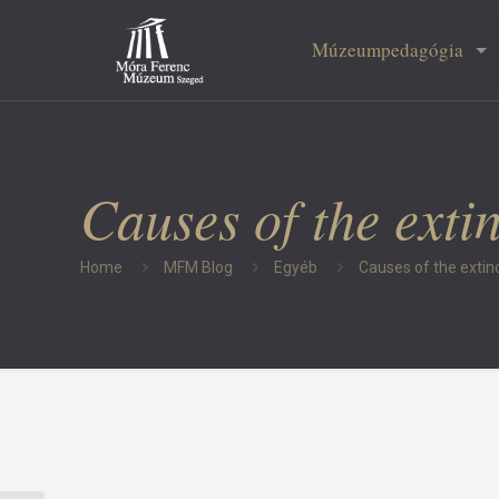
Múzeumpedagógia
Causes of the exti
Home
MFM Blog
Egyéb
Causes of the extin