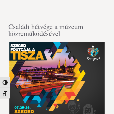
Családi hétvége a múzeum
közreműködésével
Nagy kontraszt váltása
Betűméret váltása