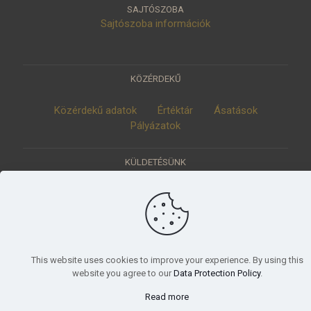
SAJTÓSZOBA
Sajtószoba információk
KÖZÉRDEKŰ
Közérdekű adatok
Értéktár
Ásatások
Pályázatok
KÜLDETÉSÜNK
Tudományos beszámoló, küldetésnyilatkozat
© 2023 Móra Ferenc Múzeum, Szeged
This website uses cookies to improve your experience. By using this
website you agree to our
Data Protection Policy
.
Read more