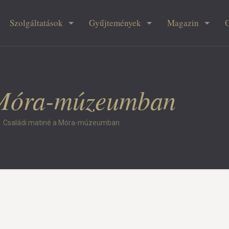
Szolgáltatások
Gyűjtemények
Magazin
 Móra-múzeumban
Családi matiné a Móra-múzeumban