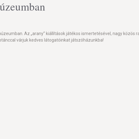
múzeumban
eumban. Az „arany” kiállítások játékos ismertetésével, nagy közös rajz
ptánccal várjuk kedves látogatóinkat játszóházunkba!