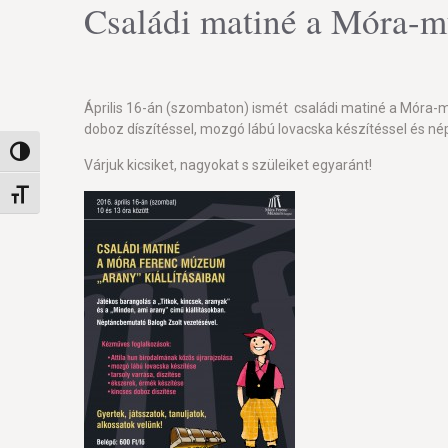
Családi matiné a Móra-
Április 16-án (szombaton) ismét családi matiné a Móra-múz
doboz díszítéssel, mozgó lábú lovacska készítéssel és né
Nagy kontraszt váltása
Várjuk kicsiket, nagyokat s szüleiket egyaránt!
Betűméret váltása