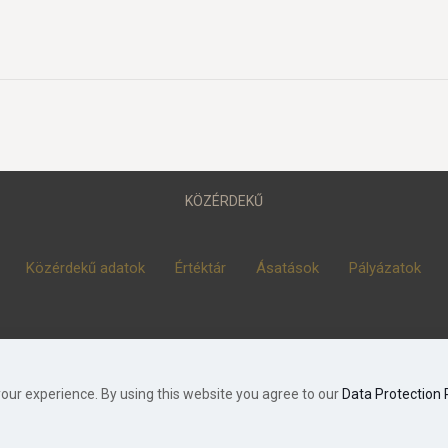
KÖZÉRDEKŰ
Közérdekű adatok
Értéktár
Ásatások
Pályázatok
© 2023 Móra Ferenc Múzeum, Szeged
our experience. By using this website you agree to our
Data Protection 