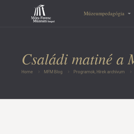
Múzeumpedagógia
Családi matiné a
Home
MFM Blog
Programok, Hírek archívum