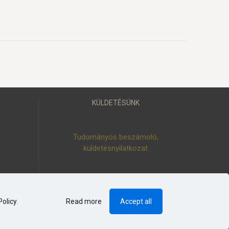
KÜLDETÉSÜNK
Tudományos beszámoló,
küldetésnyilatkozat
Policy
.
Read more
Accept all