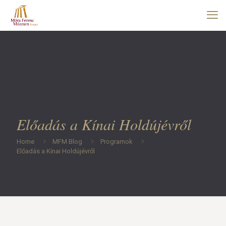
Előadás a Kínai Holdújévről
Home
MFM Blog
Programok
Előadás a Kínai Holdújévről