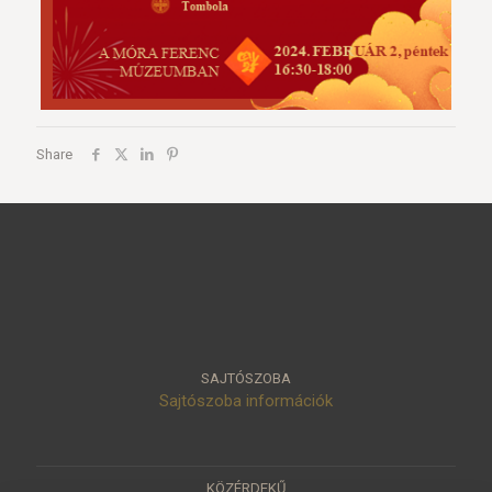
Share
SAJTÓSZOBA
Sajtószoba információk
KÖZÉRDEKŰ