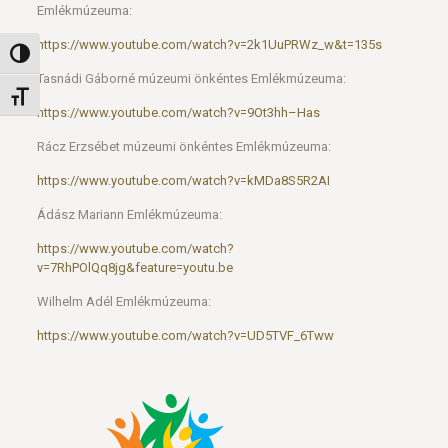
Emlékmúzeuma:
https://www.youtube.com/watch?v=2k1UuPRWz_w&t=135s
Nagy kontraszt váltása
Tasnádi Gáborné múzeumi önkéntes Emlékmúzeuma:
Betűméret váltása
https://www.youtube.com/watch?v=9Ot3hh–Has
Rácz Erzsébet múzeumi önkéntes Emlékmúzeuma:
https://www.youtube.com/watch?v=kMDa8S5R2AI
Ádász Mariann Emlékmúzeuma:
https://www.youtube.com/watch?
v=7RhPOlQq8jg&feature=youtu.be
Wilhelm Adél Emlékmúzeuma:
https://www.youtube.com/watch?v=UD5TVF_6Tww