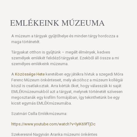
EMLÉKEINK MÚZEUMA
A múzeum a tárgyak gyűjtőhelye és minden tárgy hordozza a
maga történetét.
Tárgyakat otthon is gyűjtünk – megélt élmények, kedves
személyek emlékét felidéző tárgyakat. Ezekből áll össze a mi
személyes emlékeink múzeuma.
A
Közössége Hete
keretében egy játékra hívtuk a szegedi Móra
Ferenc Múzeum önkénteseit, mely akcióhoz a múzeum kollégái
közül is csatlakoztak. Arra kértük őket, hogy válasszák ki saját
EMLÉKmúzeumukból azt a tárgyat, melynek történetét szívesen
megosztanák egy kisfilm formájában, így tekinthetünk be egy
kicsit egymás EMLÉKmúzeumába.
Szatmári Csilla Emlékmúzeuma:
https://www.youtube.com/watch?v=lyiK69fTjDc
Szekeresné Nagyiván Aranka múzeumi önkéntes