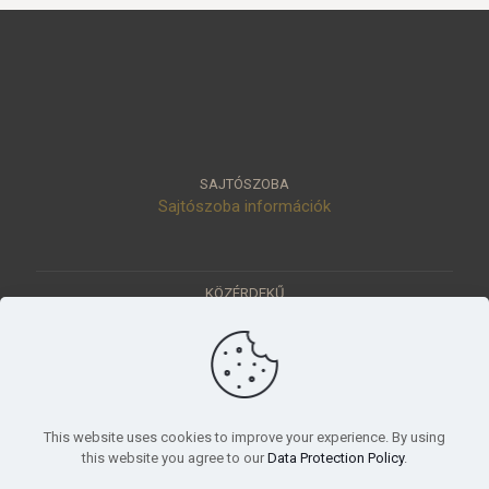
SAJTÓSZOBA
Sajtószoba információk
KÖZÉRDEKŰ
Közérdekű adatok
Értéktár
Ásatások
Pályázatok
KÜLDETÉSÜNK
This website uses cookies to improve your experience. By using
Tudományos beszámoló, küldetésnyilatkozat
this website you agree to our
Data Protection Policy
.