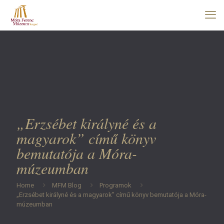
„Erzsébet királyné és a
magyarok” című könyv
bemutatója a Móra-
múzeumban
Home
MFM Blog
Programok
„Erzsébet királyné és a magyarok” című könyv bemutatója a Móra-
múzeumban