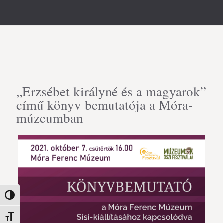
„Erzsébet királyné és a magyarok”
című könyv bemutatója a Móra-
múzeumban
Nagy kontraszt váltása
Betűméret váltása