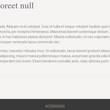
oreet null
. Aliquam erat volutpat. Cras id nulla et neque volutpat facilisis quis 
ia nostra, per inceptos himenaeos. Maecenas laoreet scelerisque dictum
. In hac habitasse platea dictumst. Mauris sollicitudin, mi nec vulputate 
ullamcorper venenatis lacus commodo nec.
es, nascetur ridiculus mus. Ut sollicitudin, lacus laoreet pretium bibe
 adipiscing, mauris massa pellentesque massa, accumsan gravida odio li
mperdiet non lorem. Etiam hendrerit convallis ante, vitae ultricies jus
KÖZÉRDEKŰ