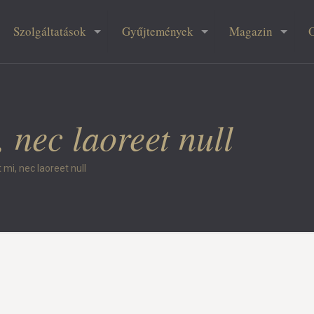
Szolgáltatások
Gyűjtemények
Magazin
 nec laoreet null
 mi, nec laoreet null