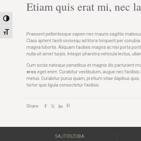
Etiam quis erat mi, nec la
Nagy kontraszt váltása
Betűméret váltása
Praesent pellentesque sapien nec mauris sagittis malesuada
Class aptent taciti sociosqu ad litora torquent per conub
magna lobortis. Aliquam facilisis magna ac nisi porta porta
nulla sit amet turpis. Integer pharetra vehicula lectus, 
Cum sociis natoque penatibus et magnis dis parturient mont
eros
eget enim. Curabitur vestibulum, augue nec facilisis
metus. Curabitur purus quam, pretium vitae dapibus quis, i
tortor quis ligula consectetur facilisis.
Share
SAJTÓSZOBA