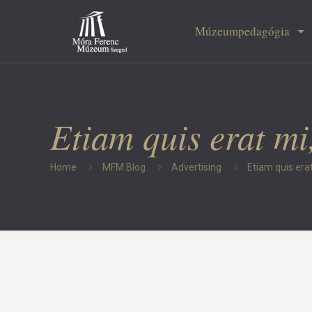
Múzeumpedagógia
Etiam quis erat mi,
Home
MFM Blog
Advertising
Etiam quis erat