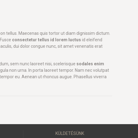
non tellus. Maecenas quis tortor ut diam dignissim dictum.
. Fusce
consectetur tellus id lorem luctus
id eleifend
iaculis, dui dolor congue nunc, sit amet venenatis erat
ndum, sem nunc laoreet nisi, scelerisque
sodales enim
gula non urna. In porta laoreet tempor. Nam nec volutpat
to tempor eu. Aenean ut rhoncus augue. Phasellus viverra
KÜLDETÉSÜNK