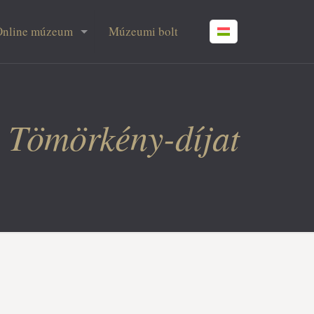
Online múzeum
Múzeumi bolt
i Tömörkény-díjat