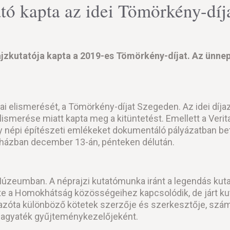
tó kapta az idei Tömörkény-díj
zkutatója kapta a 2019-es Tömörkény-díjat. Az ünnep
elismerését, a Tömörkény-díjat Szegeden. Az idei díjazo
smerése miatt kapta meg a kitüntetést. Emellett a Veri
 népi építészeti emlékeket dokumentáló pályázatban betölt
 házban december 13-án, pénteken délután.
zeumban. A néprajzi kutatómunka iránt a legendás kutató
ülete a Homokhátság közösségeihez kapcsolódik, de járt 
 azóta különböző kötetek szerzője és szerkesztője, szám
hagyaték gyűjteménykezelőjeként.