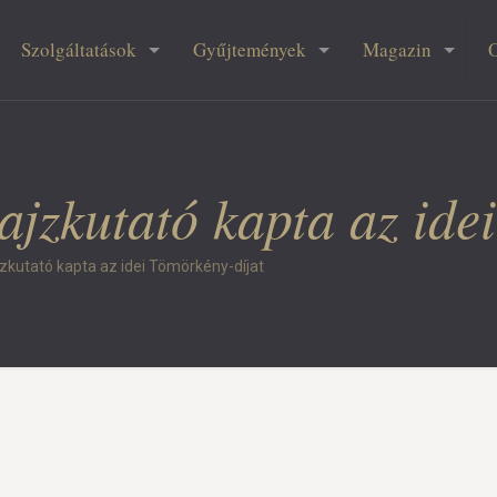
Szolgáltatások
Gyűjtemények
Magazin
jzkutató kapta az ide
zkutató kapta az idei Tömörkény-díjat