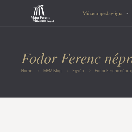
Múzeumpedagógia
Fodor Ferenc népra
Home
MFM Blog
Egyéb
Fodor Ferenc népraj