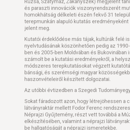
Ruzsa, Szatymaz, Zákányszék) megjelent tanu
és paraszti innovációk viszonyrendszerét mut
homokhátság délkeleti észén fekvő 31 település
terepmunkán alapuló kutatás eredményeként m
jelent meg.
Kutatói érdeklődése más tájak, kultúrák felé is
nyelvtudásának köszönhetően pedig az 1990-es
ben és 2005-ben Moldvában és Bukovinában is
számolt be a kutatási eredményekről, a helyszí
módszeres terepkutatásokat végzett kutatótárs
bánsági, és szerémségi magyar közösségekben
haszonvételeiről készített dolgozatai.
Az utóbbi évtizedben a Szegedi Tudományegy
Sokat fáradozott azon, hogy létrejöhessen a c
látványraktár mellett Fodor Ferenc rendszere
Néprajzi Gyűjtemény, részt vett továbbá a Múz
elkészítésében, valamint a néprajzi látványra
be hallgatóságát a néprajzi ismeretekbe.