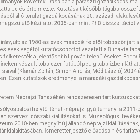
lmányok követtek. Írásaiban a paraszti gazdálkodás mai 
atta be és értelmezte. Kutatásait később tágabb összef
ből álló terület gazdálkodásának 20. századi alakulását. 
egszülető kéziratot 2006-ban mint PhD disszertációt v
 irányult: az 1980-as évek második felétől többször járt 
 évek végétől kutatócsoportot vezetett a Duna-deltában 
 felkeresték a jelentősebb lipován településeket. Fodo
neken készült több ezer fotóból pedig több ízben láthatot
aival (Klamár Zoltán, Simon András, Mód László) 2004 és 
. Ezen kutatások eredményei a maradéki gazdálkodásról,
etem Néprajzi Tanszékén rendszeresen tart kurzusokat
sólyospálosi helytörténeti-néprajzi gyűjtemény: a 2011-b
sen szervez időszaki kiállításokat is. Muzeológusi tevé
eum 2010-ben megnyílt új állandó néprajzi kiállításának,
ktár kialakításában. Ismeretterjesztő előadásain és tárla