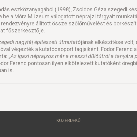
lkodás eszközanyagából (1998), Zsoldos Géza szegedi k
be a Móra Múzeum válogatott néprajzi tárgyait munkatárs
rendezvényre állított össze szőlőművelést és borkészít
rat főszerkesztője.
zegedi nagytáj építészeti útmutató
jának elkészítése volt;
val végezték a kutatócsoport tagjaiként. Fodor Ferenc a
ta: „
Az igazi néprajzos már a messzi dűlőútról a tanyára p
odor Ferenc pontosan ilyen elkötelezett kutatóként öreg
an is.
KÖZÉRDEKŰ