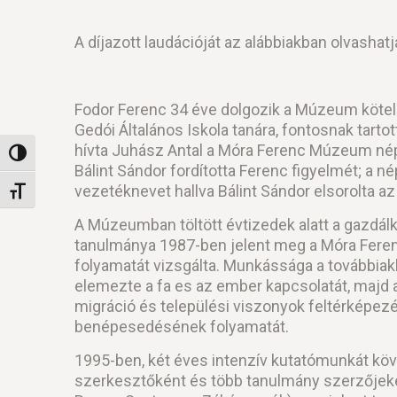
A díjazott laudációját az alábbiakban olvashatj
Fodor Ferenc 34 éve dolgozik a Múzeum köte
Gedói Általános Iskola tanára, fontosnak tarto
hívta Juhász Antal a Móra Ferenc Múzeum nép
Nagy kontraszt váltása
Bálint Sándor fordította Ferenc figyelmét; a n
vezetéknevet hallva Bálint Sándor elsorolta a
Betűméret váltása
A Múzeumban töltött évtizedek alatt a gazdál
tanulmánya 1987-ben jelent meg a Móra Fere
folyamatát vizsgálta. Munkássága a továbbiak
elemezte a fa es az ember kapcsolatát, majd a
migráció és települési viszonyok feltérképez
benépesedésének folyamatát.
1995-ben, két éves intenzív kutatómunkát köv
szerkesztőként és több tanulmány szerzőjeké