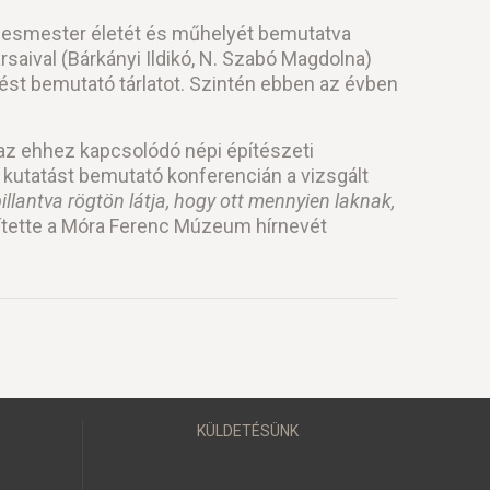
ésesmester életét és műhelyét bemutatva
aival (Bárkányi Ildikó, N. Szabó Magdolna)
ést bemutató tárlatot. Szintén ebben az évben
 az ehhez kapcsolódó népi építészeti
 kutatást bemutató konferencián a vizsgált
illantva rögtön látja, hogy ott mennyien laknak,
bítette a Móra Ferenc Múzeum hírnevét
KÜLDETÉSÜNK