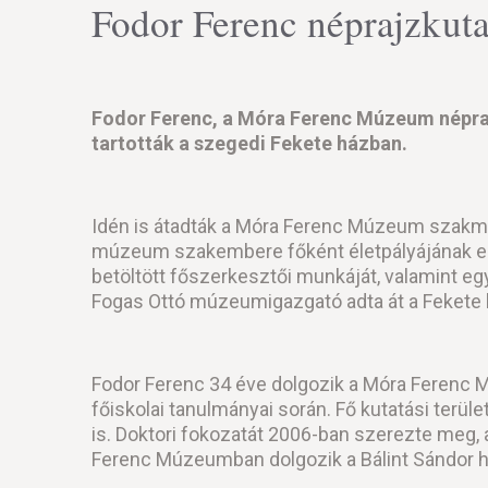
Fodor Ferenc néprajzkuta
Fodor Ferenc, a Móra Ferenc Múzeum népraj
tartották a szegedi Fekete házban.
Idén is átadták a Móra Ferenc Múzeum szakmai 
múzeum szakembere főként életpályájának eli
betöltött főszerkesztői munkáját, valamint egy
Fogas Ottó múzeumigazgató adta át a Fekete
Fodor Ferenc 34 éve dolgozik a Móra Ferenc Mú
főiskolai tanulmányai során. Fő kutatási ter
is. Doktori fokozatát 2006-ban szerezte meg,
Ferenc Múzeumban dolgozik a Bálint Sándor 