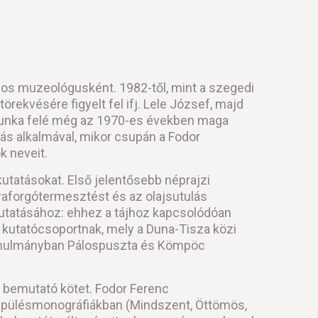
os muzeológusként. 1982-től, mint a szegedi
rekvésére figyelt fel ifj. Lele József, majd
ómunka felé még az 1970-es években maga
dás alkalmával, mikor csupán a Fodor
k neveit.
utatásokat. Első jelentősebb néprajzi
aforgótermesztést és az olajsutulás
kutatásához: ehhez a tájhoz kapcsolódóan
e kutatócsoportnak, mely a Duna-Tisza közi
ó tanulmányban Pálospuszta és Kömpöc
t bemutató kötet. Fodor Ferenc
lepülésmonográfiákban (Mindszent, Öttömös,