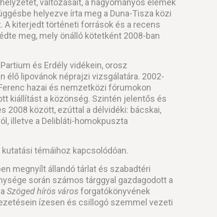
helyzetét, változásait, a hagyományos elemek
üggésbe helyezve írta meg a Duna-Tisza közi
A kiterjedt történeti források és a recens
édte meg, mely önálló kötetként 2008-ban
a Partium és Erdély vidékein, orosz
élő lipovánok néprajzi vizsgálatára. 2002-
r Ferenc hazai és nemzetközi fórumokon
t kiállítást a közönség. Szintén jelentős és
2008 között, ezúttal a délvidéki: bácskai,
 illetve a Delibláti-homokpuszta
 kutatási témáihoz kapcsolódóan.
en megnyílt állandó tárlat és szabadtéri
kenysége során számos tárggyal gazdagodott a
 a
Szöged hírös város
forgatókönyvének
tvezetésein ízesen és csillogó szemmel vezeti