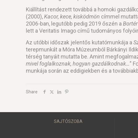
Kiállítást rendezett továbbá a homoki gazdá
(2000),
Kacor, kece, kisködmön
címmel mutatta 
2006-ban, legutóbb pedig 2019 őszén a
Bortér
lett a Veritatis Imago című tudományos folyói
Az utóbbi időszak jelentős kutatómunkája a
S
terepmunkát a Móra Múzeumból Bárkányi Ildikó
térség tanyáit mutatta be. Amint megfogalmaz
mivel foglalkoznak, hogyan gazdálkodnak…
” F
munkája során az eddigiekben és a továbbiakb
Share
SAJTÓSZOBA