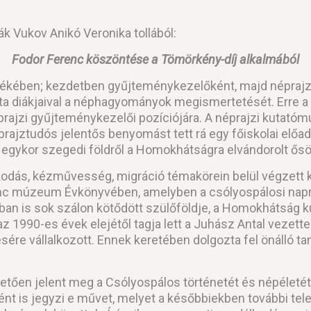
ák Vukov Anikó Veronika tollából:
Fodor Ferenc köszöntése a Tömörkény-díj alkalmából
lékében; kezdetben gyűjteménykezelőként, majd néprajz
tta diákjaival a néphagyományok megismertetését. Erre a tö
rajzi gyűjteménykezelői pozíciójára. A néprajzi kutat
éprajztudós jelentős benyomást tett rá egy főiskolai előa
z egykor szegedi földről a Homokhátságra elvándorolt ősö
kodás, kézművesség, migráció témakörein belül végzett k
nc múzeum Évkönyvében, amelyben a csólyospálosi napr
ban is sok szálon kötődött szülőföldje, a Homokhátság 
z 1990-es évek elejétől tagja lett a Juhász Antal vezett
ésére vállalkozott. Ennek keretében dolgozta fel önáll
etően jelent meg a Csólyospálos történetét és népéleté
nt is jegyzi e művet, melyet a későbbiekben további te